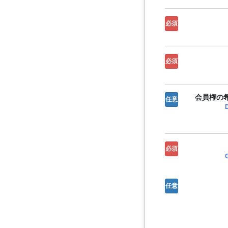
必須
必須
会員権の希
任意
必須
任意