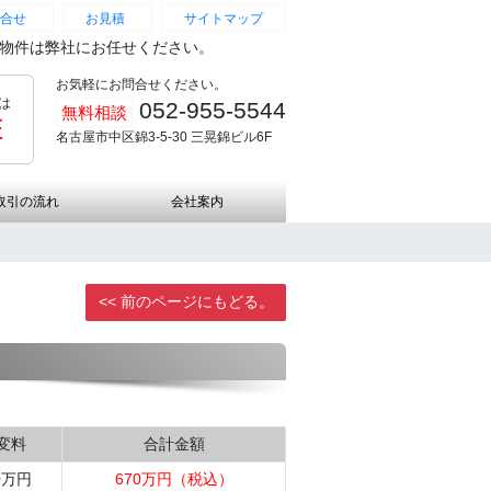
合せ
お見積
サイトマップ
続物件は弊社にお任せください。
お気軽にお問合せください。
は
052-955-5544
無料相談
証
名古屋市中区錦3-5-30 三晃錦ビル6F
取引の流れ
会社案内
<< 前のページにもどる。
変料
合計金額
0万円
670万円（税込）