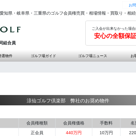
お問
の愛知県・岐阜県・三重県のゴルフ会員権売買・相場情報・買取り・相
ご入会が出来なかった場合
安心の全額保
同組合員
特選物件
ゴルフ場ガイド
ゴルフ場ニュース
お
涼仙ゴルフ倶楽部 弊社のお奨め物件
会員権種類
会員権価格
手数料
名
正会員
440万円
10万円
22