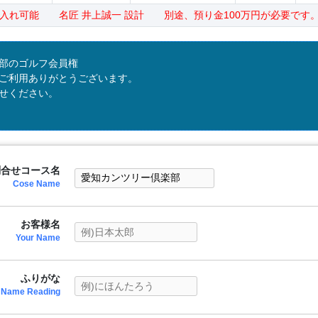
入れ可能 名匠 井上誠一 設計 別途、預り金100万円が必要です
部のゴルフ会員権
ご利用ありがとうございます。
せください。
問合せコース名
Cose Name
お客様名
Your Name
ふりがな
Name Reading