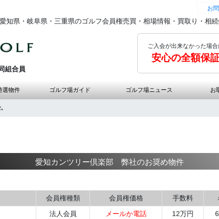
お問
の愛知県・岐阜県・三重県のゴルフ会員権売買・相場情報・買取り・相
ご入会が出来なかった場合
安心の全額保
同組合員
特選物件
ゴルフ場ガイド
ゴルフ場ニュース
お
ム
愛知カンツリー倶楽部 弊社のお奨め物件
会員権種類
会員権価格
手数料
法人会員
メールか電話
12万円