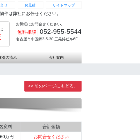
合せ
お見積
サイトマップ
続物件は弊社にお任せください。
お気軽にお問合せください。
は
052-955-5544
無料相談
証
名古屋市中区錦3-5-30 三晃錦ビル6F
取引の流れ
会社案内
<< 前のページにもどる。
名変料
合計金額
660万円
お問合せください