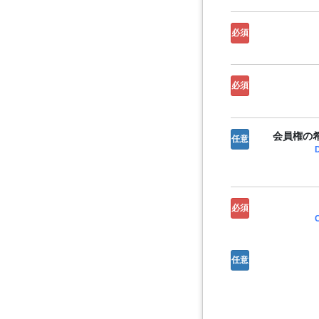
必須
必須
会員権の希
任意
必須
任意