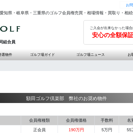
お問
の愛知県・岐阜県・三重県のゴルフ会員権売買・相場情報・買取り・相
ご入会が出来なかった場合
安心の全額保
同組合員
特選物件
ゴルフ場ガイド
ゴルフ場ニュース
お
額田ゴルフ倶楽部 弊社のお奨め物件
会員権種類
会員権価格
手数料
名
正会員
190万円
5万円
5