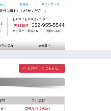
合せ
お見積
サイトマップ
続物件は弊社にお任せください。
お気軽にお問合せください。
は
052-955-5544
無料相談
証
名古屋市中区錦3-5-30 三晃錦ビル6F
取引の流れ
会社案内
<< 前のページにもどる。
変料
合計金額
5万円
250万円（税込）