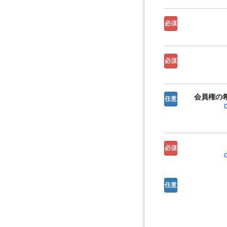
必須
必須
会員権の希
任意
必須
任意