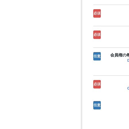
必須
必須
会員権の希
任意
必須
任意