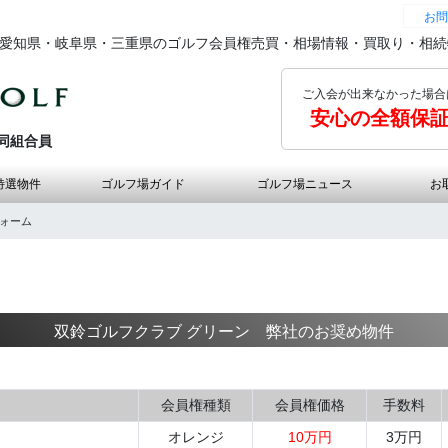
お問
の愛知県・岐阜県・三重県のゴルフ会員権売買・相場情報・買取り・相
ご入会が出来なかった場合
安心の全額保
同組合員
特選物件
ゴルフ場ガイド
ゴルフ場ニュース
お
フォーム
双鈴ゴルフクラブ グリーン 弊社のお奨め物件
会員権種類
会員権価格
手数料
オレンジ
10万円
3万円