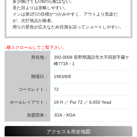
多少曲げてもOBの心配はない。
見た目よりは攻略しやすい。
インは第1打の目標がつかみやすく、アウトより気楽だ
が、次打地点が曲者。
周りの景色が広大なため目測を誤ってショートしやすい。
↓横スクロールしてご覧下さい。
所在地：
392-0008 長野県諏訪市大字四賀字霧ケ
峰7718－1
開場日：
1963/8/8
コースレイト：
72
ホールレイアウト：
18 H ／ Par 72 ／ 6,650 Yead
加盟団体：
JGA・KGA
アクセス＆所在地図