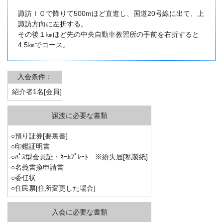
諏訪ＩＣで降りて500mほど直進し、国道20号線に出て、上
諏訪方向に左折する。
その後１㎞ほど先の中央自動車教習所の手前を右折すると
4.5㎞でコース。
入会条件：
紹介者1名[会員]
○預り証券[要裏書]
○印鑑証明書
○ﾊﾟｽ型会員証・ﾈｰﾑﾌﾟﾚｰﾄ ※紛失届[私製紙]
○名義書換申請書
○委任状
○住民票[住所変更した場合]