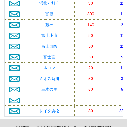
浜松ｼｰｻｲﾄﾞ
90
110
富嶽
800
110
藤枝
140
22
富士小山
80
110
富士国際
50
110
富士宮
30
55
ホロン
20
110
ミオス菊川
50
33
三木の里
50
55
レイク浜松
80
38.