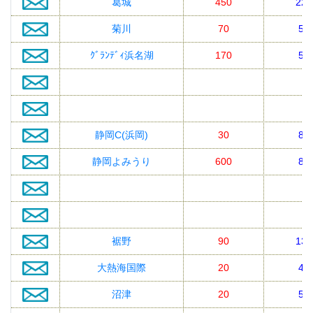
葛城
450
220
菊川
70
55
ｸﾞﾗﾝﾃﾞｨ浜名湖
170
55
静岡C(浜岡)
30
88
静岡よみうり
600
88
裾野
90
132
大熱海国際
20
44
沼津
20
55