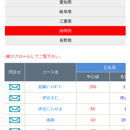
愛知県
岐阜県
三重県
静岡県
長野県
↓横スクロールしてご覧下さい。
正会員
問合せ
コース名
中心値
名変
朝霧ｼﾞｬﾝﾎﾞﾘｰ
250
110
伊豆大仁
停止
伊豆にらやま
55
11
函南
10
19.2