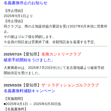
名義書換停止のお知らせ
【停止理由】
2025年9月1日より
【停止理由】
同クラブは、県の土地提供協力要請を受け2027年6月末頃に営業停
止。
その後はゴルフ場を閉鎖します。
※会員の預託金は営業終了後、全額預託金を返還する予定。
【愛知県】
名南カントリークラブ
2025/07/24
破産手続開始をうけました。
大東興産㈱は、2025年7月23日付けにて名古屋地裁より破産手続
開始決定を受けました。
【愛知県】
ザ･トラディションゴルフクラブ
2025/03/26
名義書換料減額キャンペーン
【実施期間】
■2025年4月1日 ～ 2025年6月30日迄
【名義書換料】