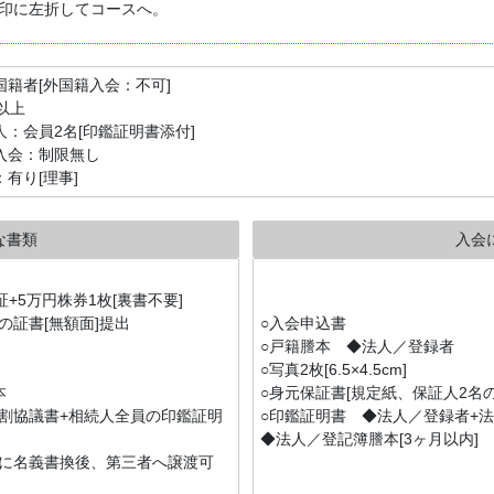
印に左折してコースへ。
国籍者[外国籍入会：不可]
以上
人：会員2名[印鑑証明書添付]
入会：制限無し
：有り[理事]
な書類
入会
+5万円株券1枚[裏書不要]
権の証書[無額面]提出
○入会申込書
○戸籍謄本 ◆法人／登録者
○写真2枚[6.5×4.5cm]
本
○身元保証書[規定紙、保証人2名
割協議書+相続人全員の印鑑証明
○印鑑証明書 ◆法人／登録者+
◆法人／登記簿謄本[3ヶ月以内]
に名義書換後、第三者へ譲渡可