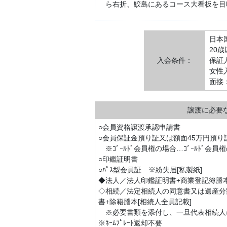
ら右折、鮫島にあるコース大看板を目
日本
20歳
入会条件：
保証
女性
面接
譲渡に必要
○会員資格譲渡承認申請書
○会員保証金預り証又は額面45万円預り証
※ｺﾞｰﾙﾄﾞ会員権の場合…ｺﾞｰﾙﾄﾞ会員
○印鑑証明書
○ﾊﾟｽ型会員証 ※紛失届[私製紙]
◆法人／法人印鑑証明書+商業登記簿謄
◇相続／法定相続人の同意書又は遺産分
書+除籍謄本[相続人全員記載]
※必要書類を添付し、一旦代表相続人
※ﾈｰﾑﾌﾟﾚｰﾄ返却不要