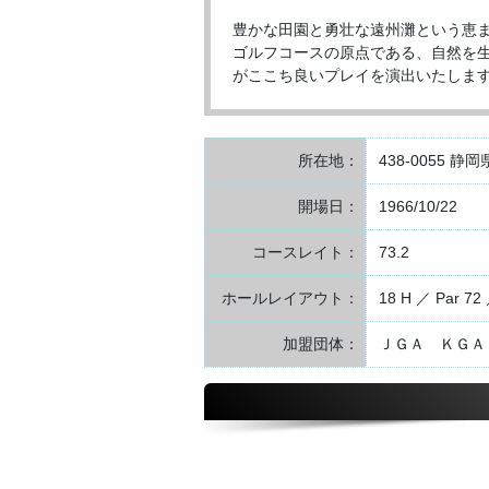
豊かな田園と勇壮な遠州灘という恵ま
ゴルフコースの原点である、自然を
がここち良いプレイを演出いたしま
所在地：
438-0055 静
開場日：
1966/10/22
コースレイト：
73.2
ホールレイアウト：
18 H ／ Par 72
加盟団体：
ＪＧＡ ＫＧＡ