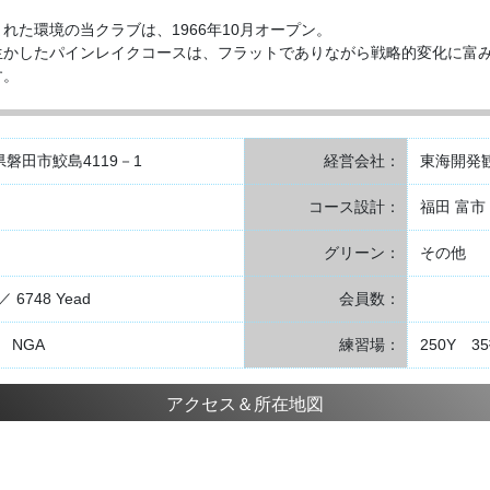
れた環境の当クラブは、1966年10月オープン。
生かしたパインレイクコースは、フラットでありながら戦略的変化に富
す。
岡県磐田市鮫島4119－1
経営会社：
東海開発
コース設計：
福田 富市
グリーン：
その他
 ／ 6748 Yead
会員数：
 NGA
練習場：
250Y 3
アクセス＆所在地図