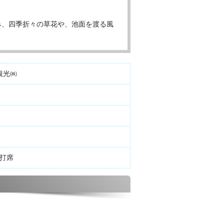
み、四季折々の草花や、池面を渡る風
観光㈱
5打席