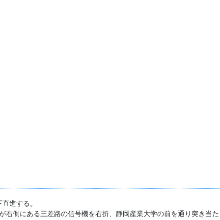
下直進する。
が右側にある三差路の信号機を右折、静岡産業大学の前を通り突き当たり