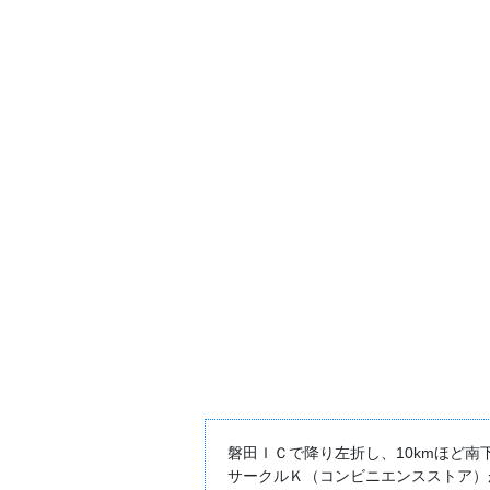
磐田ＩＣで降り左折し、10kmほど南
サークルＫ（コンビニエンスストア）