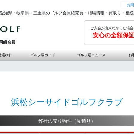
お問
の愛知県・岐阜県・三重県のゴルフ会員権売買・相場情報・買取り・相
ご入会が出来なかった場合
安心の全額保
同組合員
特選物件
ゴルフ場ガイド
ゴルフ場ニュース
お
浜松シーサイドゴルフクラブ
弊社の売り物件（見積り）