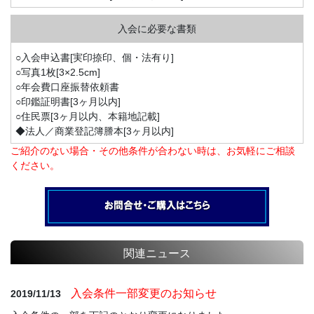
○入会申込書[実印捺印、個・法有り]
○写真1枚[3×2.5cm]
○年会費口座振替依頼書
○印鑑証明書[3ヶ月以内]
○住民票[3ヶ月以内、本籍地記載]
◆法人／商業登記簿謄本[3ヶ月以内]
ご紹介のない場合・その他条件が合わない時は、お気軽にご相談
ください。
関連ニュース
入会条件一部変更のお知らせ
2019/11/13