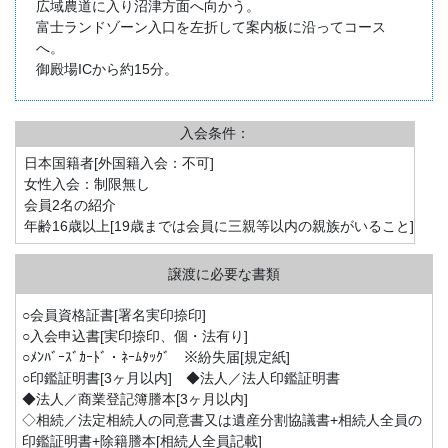
広域農道に入り沼津方面へ向かう。
富士ランドゾーン入口を左折して案内板に沿ってコース
へ。
御殿場ICから約15分。
入会条件：
日本国籍者[外国籍入会：不可]
女性入会：制限無し
会員2名の紹介
年齢16歳以上[19歳までは会員に三親等以内の親族がいること]
○会員資格証書[署名実印捺印]
○入会申込書[実印捺印、個・法有り]
○ﾒﾝﾊﾞｰｽﾞｶｰﾄﾞ・ﾈｰﾑﾀｯｸﾞ ※紛失届[規定紙]
○印鑑証明書[3ヶ月以内] ◆法人／法人印鑑証明書
◆法人／商業登記簿謄本[3ヶ月以内]
◇相続／法定相続人の同意書又は遺産分割協議書+相続人全員の
印鑑証明書+除籍謄本[相続人全員記載]