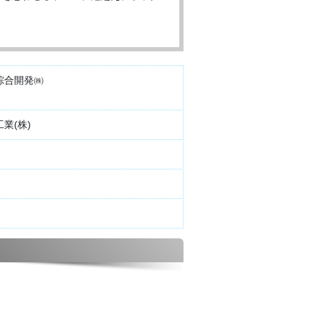
綜合開発㈱
業(株)