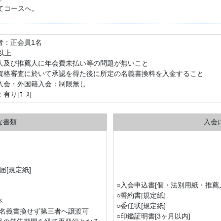
てコースへ。
者：正会員1名
以上
人及び推薦人に年会費未払い等の問題が無いこと
資格審査に於いて承認を得た後に所定の名義書換料を入金すること
入会・外国籍入会：制限無し
有り[ｺｰｽ]
な書類
入会
失届[規定紙]
○入会申込書[個・法別用紙・推薦
○誓約書[規定紙]
本
○委任状[規定紙]
名義書換せず第三者へ譲渡可
○印鑑証明書[3ヶ月以内]