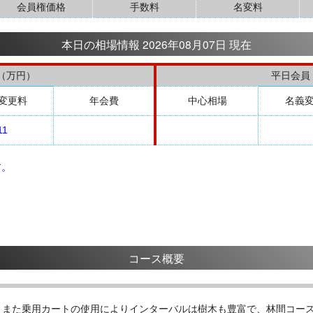
会員権価格
手数料
名変料
本日の相場情報 2026年08月07日 現在
（万円）
平日会員
変更料
年会費
中心相場
名義
11
す。
コース概要
、また乗用カートの使用によりインターバルは樹木も豊富で、林間コー