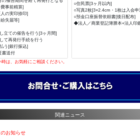
月の催告期間を経て再発行となる
○住民票[3ヶ月以内]
費事前精算]
○写真2枚[3×2.4cm・1枚は入会
人の実印捺印]
○預金口座振替依頼書[後日配布]
紛失届等]
◆法人／商業登記簿謄本+法人印
立ての催告を行う[3ヶ月間]
して再発行手続を行う
う[銀行振込]
証書送付
い時は、お気軽にご相談ください。
関連ニュース
定のお知らせ