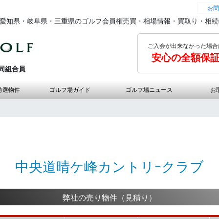
お問
の愛知県・岐阜県・三重県のゴルフ会員権売買・相場情報・買取り・相
ご入会が出来なかった場合
安心の全額保
同組合員
特選物件
ゴルフ場ガイド
ゴルフ場ニュース
お
中央道晴ケ峰カントリｰクラブ
弊社の売り物件（見積り）