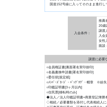
国道152号線に入ってそのまま進行し
推薦
20歳
譲渡
入会条件：
入会
女性
面談：
譲渡に必要
○会員権証書[裏面署名実印捺印]
○名義書換申請書[署名実印捺印]
○委任状[規定紙]
○ﾒﾝﾊﾞｰｽﾞｶｰﾄﾞ・ﾊﾞｯｸﾞﾀｸﾞ・帽章 ※紛
○印鑑証明書[3ヶ月以内]
○住民票[移転時のみ]
◆法人／法人印鑑証明書+商業登記簿謄
◇相続／必要書類を添付し代表相続人に