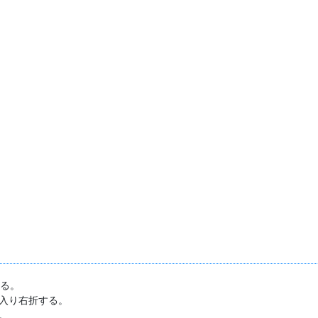
入る。
入り右折する。
。