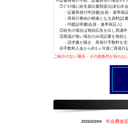
※証書再発行手続…証書紛失の場合3ヶ
①ｺﾞﾙﾌ場に紛失届出書類提出[未払年会
・証書再発行申請書[会員・連帯保証
・再発行事由の根拠となる資料[証書
・印鑑証明書[会員・連帯保証人]
②紛失の場合は無効広告を出し異議申し
③異議が無い場合のみ現証書を無効と
・請求書が届き、再発行手数料を支払
④手数料入金から約1ヶ月後に再発行
ご紹介のない場合・その他条件が合わな
年会費改
2026/03/04