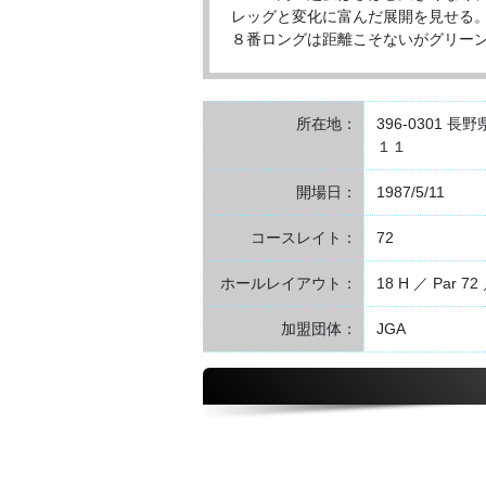
レッグと変化に富んだ展開を見せる
８番ロングは距離こそないがグリー
所在地：
396-0301
１１
開場日：
1987/5/11
コースレイト：
72
ホールレイアウト：
18 H ／ Par 72 
加盟団体：
JGA