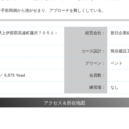
。
ン手前両側から池がせまり、アプローチを難しくしている。
 長野県上伊那郡高遠町藤沢７０５１－
経営会社：
新日企業
コース設計：
熊谷建設工
グリーン：
ベント
／ 6,875 Yead
会員数：
練習場：
なし
アクセス＆所在地図