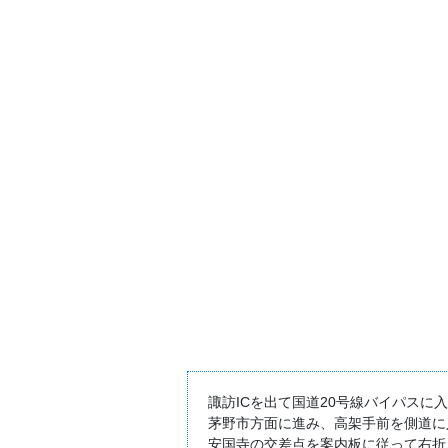
諏訪ICを出て国道20号線バイパスに
茅野市方面に進み、高架手前を側道に
安国寺の交差点を案内板に従って右折