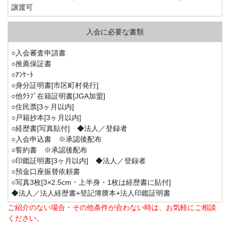
譲渡可
○入会審査申請書
○推薦保証書
○ｱﾝｹｰﾄ
○身分証明書[市区町村発行]
○他ｸﾗﾌﾞ在籍証明書[JGA加盟]
○住民票[3ヶ月以内]
○戸籍抄本[3ヶ月以内]
○経歴書[写真貼付] ◆法人／登録者
○入会申込書 ※承認後配布
○誓約書 ※承認後配布
○印鑑証明書[3ヶ月以内] ◆法人／登録者
○預金口座振替依頼書
○写真3枚[3×2.5cm・上半身・1枚は経歴書に貼付]
◆法人／法人経歴書+登記簿謄本+法人印鑑証明書
ご紹介のない場合・その他条件が合わない時は、お気軽にご相談
ください。