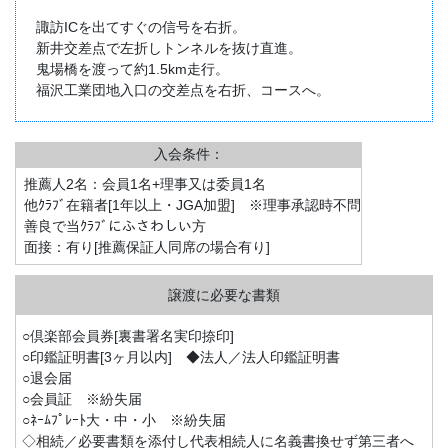
諏訪ICを出てすぐの信号を右折。
新井交差点で左折しトンネルを抜け直進。
鬼場橋を渡って約1.5km走行。
福沢工業団地入口の交差点を右折、コースへ。
入会条件：
推薦人2名：会員1名+理事又は委員1名
他ｸﾗﾌﾞ在籍者[1年以上・JGA加盟] ※理事承認時不問
善良で当ｸﾗﾌﾞにふさわしい方
面接：有り[推薦保証人同席の場合有り]
○倶楽部会員券[裏書署名実印捺印]
○印鑑証明書[3ヶ月以内] ◆法人／法人印鑑証明書
○退会届
○会員証 ※紛失届
○ﾈｰﾑﾌﾟﾚｰﾄ大・中・小 ※紛失届
◇相続／必要書類を添付し代表相続人に名義書換せず第三者へ