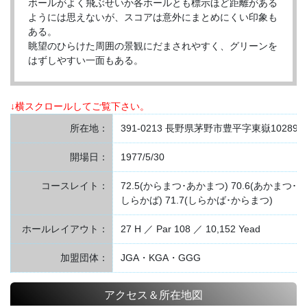
ボールがよく飛ぶせいか各ホールとも標示ほど距離がある
ようには思えないが、スコアは意外にまとめにくい印象も
ある。
眺望のひらけた周囲の景観にだまされやすく、グリーンを
はずしやすい一面もある。
↓横スクロールしてご覧下さい。
所在地：
391-0213 長野県茅野市豊平字東嶽10289
開場日：
1977/5/30
コースレイト：
72.5(からまつ･あかまつ) 70.6(あかまつ･
しらかば) 71.7(しらかば･からまつ)
ホールレイアウト：
27 H ／ Par 108 ／ 10,152 Yead
加盟団体：
JGA・KGA・GGG
アクセス＆所在地図