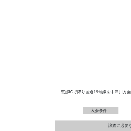
恵那ICで降り国道19号線を中津川方
入会条件：
譲渡に必要