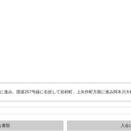
面に進み、国道257号線に右折して岩村町、上矢作町方面に進み阿木川大
な書類
入会