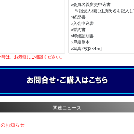
○会員名義変更申込書
※譲受人欄に住所氏名を記入し
○経歴書
○入会申込書
○誓約書
○印鑑証明書
○戸籍謄本
○写真2枚[3×4㎝]
い時は、お気軽にご相談ください。
関連ニュース
定のお知らせ