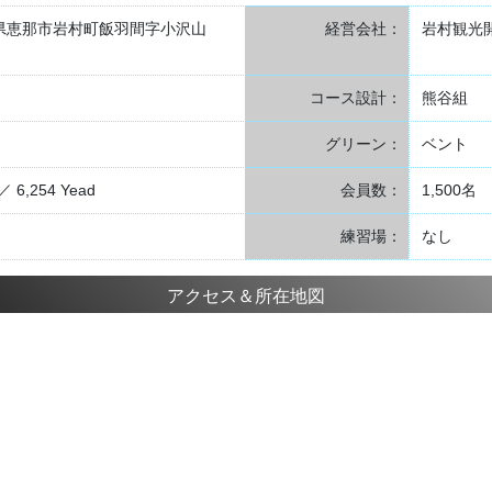
 岐阜県恵那市岩村町飯羽間字小沢山
経営会社：
岩村観光
コース設計：
熊谷組
グリーン：
ベント
／ 6,254 Yead
会員数：
1,500名
練習場：
なし
アクセス＆所在地図