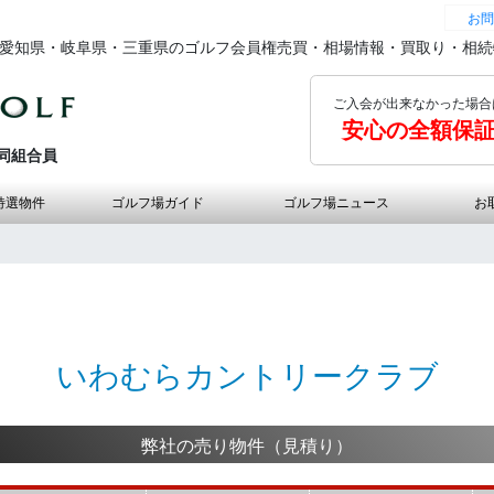
お問
の愛知県・岐阜県・三重県のゴルフ会員権売買・相場情報・買取り・相
ご入会が出来なかった場合
安心の全額保
同組合員
特選物件
ゴルフ場ガイド
ゴルフ場ニュース
お
いわむらカントリークラブ
弊社の売り物件（見積り）