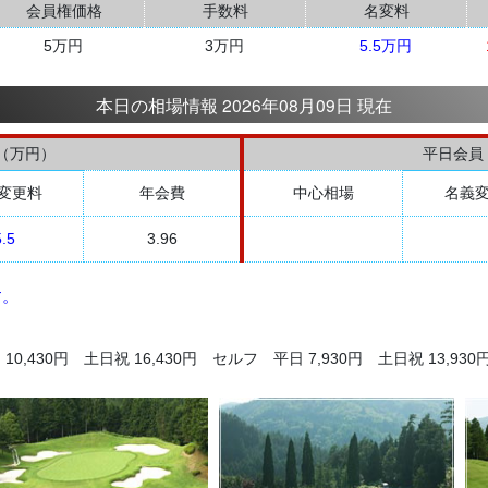
会員権価格
手数料
名変料
5万円
3万円
5.5万円
本日の相場情報 2026年08月09日 現在
（万円）
平日会員
変更料
年会費
中心相場
名義
5.5
3.96
す。
0,430円 土日祝 16,430円 セルフ 平日 7,930円 土日祝 13,930