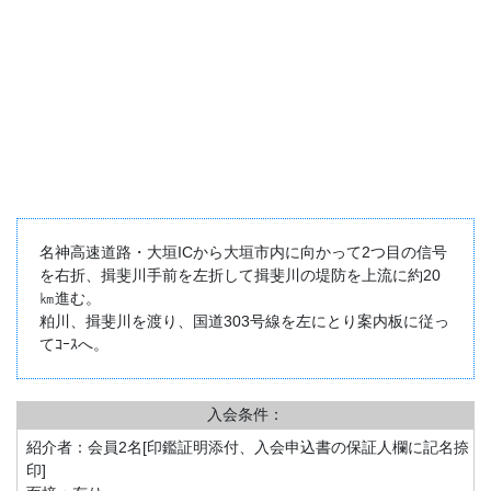
名神高速道路・大垣ICから大垣市内に向かって2つ目の信号
を右折、揖斐川手前を左折して揖斐川の堤防を上流に約20
㎞進む。
粕川、揖斐川を渡り、国道303号線を左にとり案内板に従っ
てｺｰｽへ。
入会条件：
紹介者：会員2名[印鑑証明添付、入会申込書の保証人欄に記名捺
印]