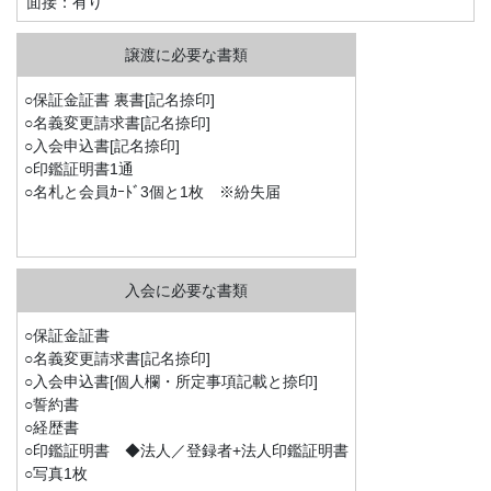
面接：有り
○保証金証書 裏書[記名捺印]
○名義変更請求書[記名捺印]
○入会申込書[記名捺印]
○印鑑証明書1通
○名札と会員ｶｰﾄﾞ3個と1枚 ※紛失届
○保証金証書
○名義変更請求書[記名捺印]
○入会申込書[個人欄・所定事項記載と捺印]
○誓約書
○経歴書
○印鑑証明書 ◆法人／登録者+法人印鑑証明書
○写真1枚