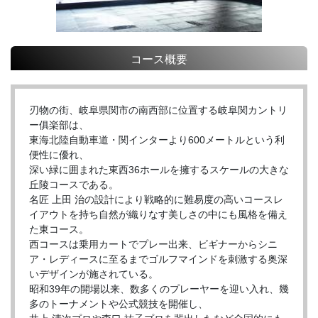
コース概要
刃物の街、岐阜県関市の南西部に位置する岐阜関カントリ
ー俱楽部は、
東海北陸自動車道・関インターより600メートルという利
便性に優れ、
深い緑に囲まれた東西36ホールを擁するスケールの大きな
丘陵コースである。
名匠 上田 治の設計により戦略的に難易度の高いコースレ
イアウトを持ち自然が織りなす美しさの中にも風格を備え
た東コース。
西コースは乗用カートでプレー出来、ビギナーからシニ
ア・レディースに至るまでゴルフマインドを刺激する奥深
いデザインが施されている。
昭和39年の開場以来、数多くのプレーヤーを迎い入れ、幾
多のトーナメントや公式競技を開催し、