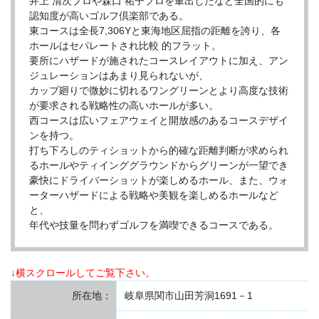
井上 清次プロや森口 祐子プロを輩出したなど全国的にも
認知度が高いゴルフ倶楽部である。
東コースは全長7,306Yと東海地区屈指の距離を誇り、各
ホールはセパレートされ比較 的フラット。
要所にハザードが施されたコースレイアウトに加え、アン
ジュレーションはあまり見られないが、
カップ廻りで微妙に切れるワングリーンとより高度な技術
が要求される戦略性の高いホールが多い。
西コースは広いフェアウェイと開放感のあるコースデザイ
ンを持つ。
打ち下ろしのティショットから的確な距離判断が求められ
るホールやティインググラウンドからグリーンが一望でき
豪快にドライバーショットが楽しめるホール、また、ウォ
ーターハザードによる戦略や美観を楽しめるホールなど
と、
年代や技量を問わずゴルフを満喫できるコースである。
↓横スクロールしてご覧下さい。
所在地：
岐阜県関市山田芳洞1691－1