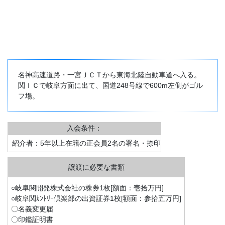
名神高速道路・一宮ＪＣＴから東海北陸自動車道へ入る。
関ＩＣで岐阜方面に出て、国道248号線で600m左側がゴル
フ場。
入会条件：
紹介者：5年以上在籍の正会員2名の署名・捺印
○岐阜関開発株式会社の株券1枚[額面：壱拾万円]
○岐阜関ｶﾝﾄﾘｰ倶楽部の出資証券1枚[額面：参拾五万円]
〇名義変更届
〇印鑑証明書