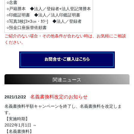
○念書
○戸籍謄本 ◆法人／登録者+法人登記簿謄本
○印鑑証明書 ◆法人／法人印鑑証明書
○写真3枚[3×3㎝・ｶﾗｰ] ◆法人／登録者
○預金口座振替依頼書
ご紹介のない場合・その他条件が合わない時は、お気軽にご相談
ください。
関連ニュース
名義書換料改定のお知らせ
2021/12/22
名義書換料半額キャンペーンを終了し、名義書換料を改定しま
す。
【実施時期】
2022年1月1日 ～
【名義書換料】