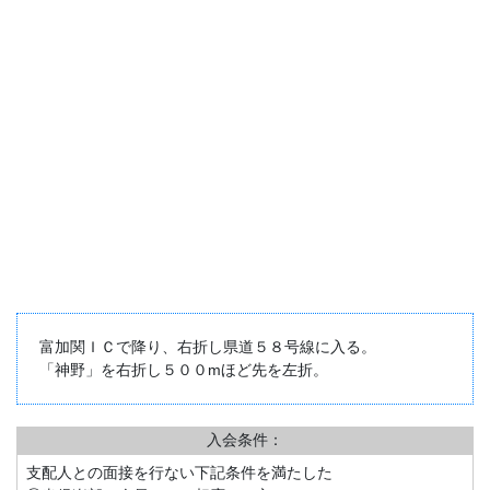
富加関ＩＣで降り、右折し県道５８号線に入る。
「神野」を右折し５００mほど先を左折。
入会条件：
支配人との面接を行ない下記条件を満たした