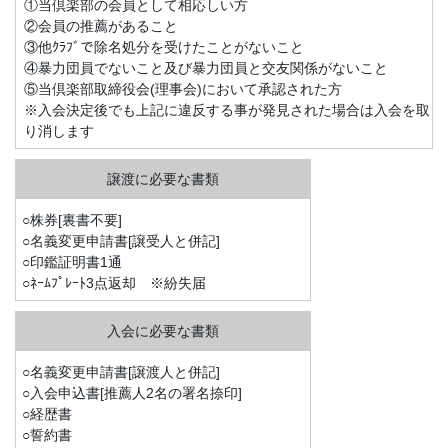
①当倶楽部の会員として相応しい方
②会員の推薦があること
③他ｸﾗﾌﾞで除名処分を受けたことがないこと
④暴力団員でないこと及び暴力団員と交友関係がないこと
⑤当倶楽部取締役会(理事会)において承認された方
※入会決定後でも上記に違反する事が発見された場合は入会を取
り消します
○株券[裏書不要]
○名義変更申請書[譲受人と併記]
○印鑑証明書1通
○ﾈｰﾑﾌﾟﾚｰﾄ3点返却 ※紛失届
○名義変更申請書[譲渡人と併記]
○入会申込書[推薦人2名の署名捺印]
○経歴書
○誓約書