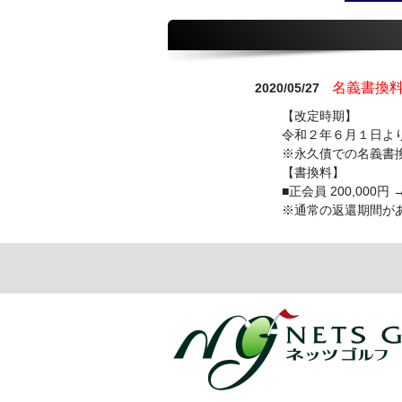
名義書換
2020/05/27
【改定時期】
令和２年６月１日よ
※永久債での名義書
【書換料】
■正会員 200,000円 
※通常の返還期間が