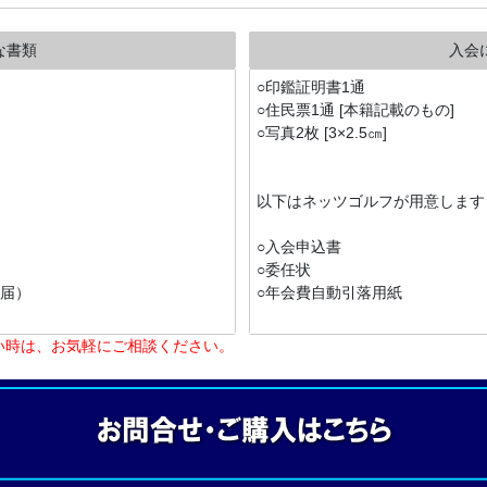
な書類
入会
○印鑑証明書1通
○住民票1通 [本籍記載のもの]
○写真2枚 [3×2.5㎝]
以下はネッツゴルフが用意します
○入会申込書
○委任状
失届）
○年会費自動引落用紙
い時は、お気軽にご相談ください。