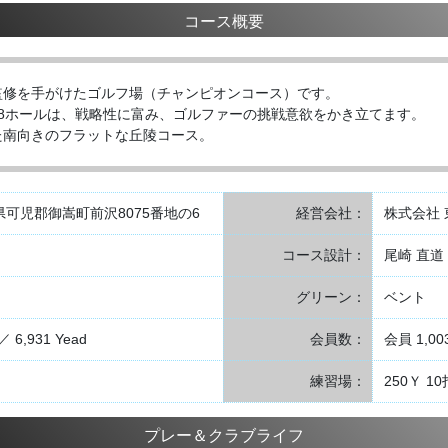
コース概要
監修を手がけたゴルフ場（チャンピオンコース）です。
8ホールは、戦略性に富み、ゴルファーの挑戦意欲をかき立てます。
た南向きのフラットな丘陵コース。
岐阜県可児郡御嵩町前沢8075番地の6
経営会社：
株式会社 
日
コース設計：
尾崎 直道
グリーン：
ベント
／ 6,931 Yead
会員数：
会員 1,0
練習場：
250Ｙ 
プレー＆クラブライフ