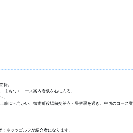
左折。
後、まもなくコース案内看板を右に入る。
へ。
を土岐ICへ向かい、御嵩町役場前交差点・警察署を過ぎ、中切のコース
者：ネッツゴルフが紹介者になります。