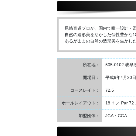
尾崎直道プロが、国内で唯一設計・
自然の造形美を活かした個性豊かな1
あるがままの自然の造形美を生かし
所在地：
505-0102 
開場日：
平成6年4月20
コースレイト：
72.5
ホールレイアウト：
18 H ／ Par 72 
加盟団体：
JGA・CGA