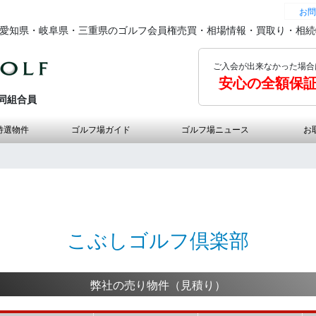
お問
の愛知県・岐阜県・三重県のゴルフ会員権売買・相場情報・買取り・相
ご入会が出来なかった場合
安心の全額保
同組合員
特選物件
ゴルフ場ガイド
ゴルフ場ニュース
お
こぶしゴルフ倶楽部
弊社の売り物件（見積り）