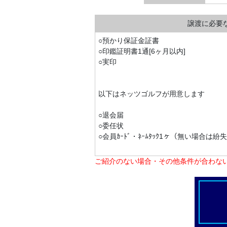
譲渡に必要
○預かり保証金証書
○印鑑証明書1通[6ヶ月以内]
○実印
以下はネッツゴルフが用意します
○退会届
○委任状
○会員ｶｰﾄﾞ・ﾈｰﾑﾀｯｸ1ヶ（無い場合は紛
ご紹介のない場合・その他条件が合わな