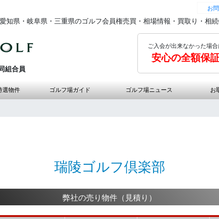
お問
の愛知県・岐阜県・三重県のゴルフ会員権売買・相場情報・買取り・相
ご入会が出来なかった場合
安心の全額保
同組合員
特選物件
ゴルフ場ガイド
ゴルフ場ニュース
お
瑞陵ゴルフ倶楽部
弊社の売り物件（見積り）