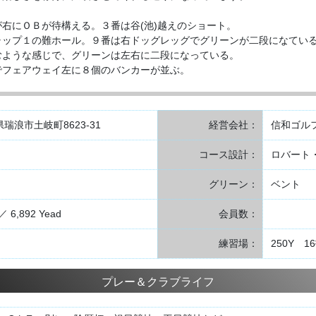
右にＯＢが待構える。３番は谷(池)越えのショート。
ャップ１の難ホール。９番は右ドッグレッグでグリーンが二段になてい
むような感じで、グリーンは左右に二段になっている。
でフェアウェイ左に８個のバンカーが並ぶ。
阜県瑞浪市土岐町8623-31
経営会社：
信和ゴル
コース設計：
ロバート・
グリーン：
ベント
／ 6,892 Yead
会員数：
練習場：
250Y 
プレー＆クラブライフ