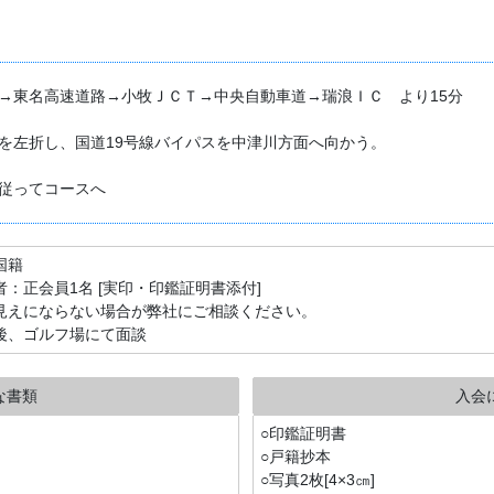
→東名高速道路→小牧ＪＣＴ→中央自動車道→瑞浪ＩＣ より15分
を左折し、国道19号線バイパスを中津川方面へ向かう。
従ってコースへ
国籍
者：正会員1名 [実印・印鑑証明書添付]
見えにならない場合が弊社にご相談ください。
後、ゴルフ場にて面談
な書類
入会
○印鑑証明書
○戸籍抄本
○写真2枚[4×3㎝]