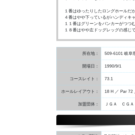
１番はゆったりしたロングホールだが
４番はやや下っているがハンディキ
１１番はグリーンをバンカーがつつ
１８番はやや左ドッグレッグの感じ
所在地：
509-6101 岐
開場日：
1990/9/1
コースレイト：
73.1
ホールレイアウト：
18 H ／ Par 72 
加盟団体：
ＪＧＡ ＣＧＡ