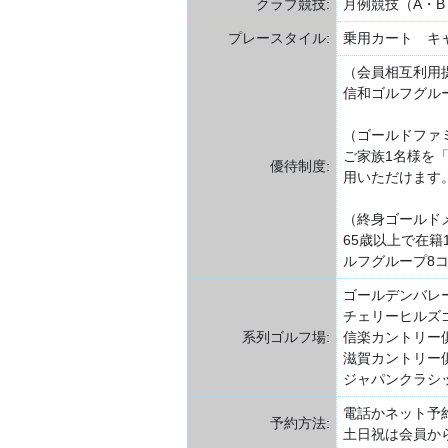
クラブ競技:
月例競技（A・
プレースタイル:
乗用カート キ
（会員相互利用
信和ゴルフグル
（ゴールドファ
ご家族1名様を
優待制度:
用いただけます
（終身ゴールド
65歳以上で在
ルフグループ8
ゴールデンバレ
チェリーヒルズ
系列ゴルフ場:
信楽カントリー
滋賀カントリー
ジャパンクラシ
電話かネット予
予約方法:
土日祝は会員か