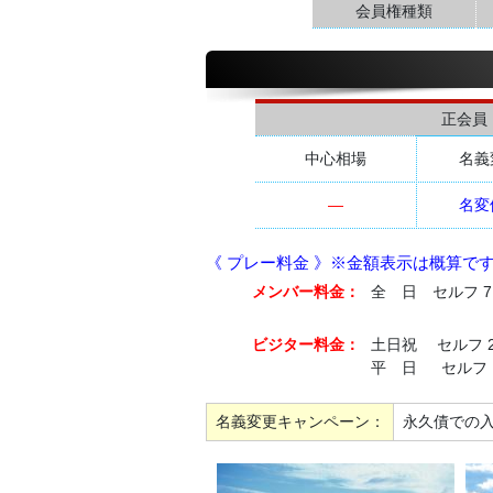
会員権種類
正会員
中心相場
名義
―
名変
《 プレー料金 》※金額表示は概算で
メンバー料金：
全 日 セルフ 7,
ビジター料金：
土日祝 セルフ 2
平 日 セルフ 1
名義変更キャンペーン：
永久債での入