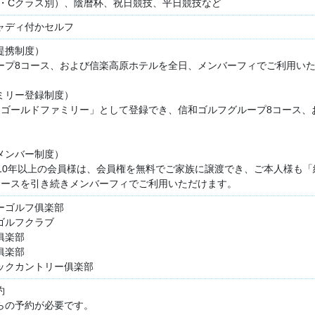
B・Cクラス別）、陰暦杯、祝日競技、平日競技など
ャディ付かセルフ
提携制度）
ープ8コース、および信楽高原ホテルを全日、メンバーフィでご利用い
ミリー登録制度）
「ゴールドファミリー」として登録でき、信和ゴルフグループ8コース、
。
メンバー制度）
籍10年以上の会員様は、会員権を無料でご家族に譲渡でき、ご本人様も
コースを引き続きメンバーフィでご利用いただけます。
ーゴルフ俱楽部
ゴルフクラブ
俱楽部
俱楽部
ックカントリー俱楽部
約
らの予約が必要です。