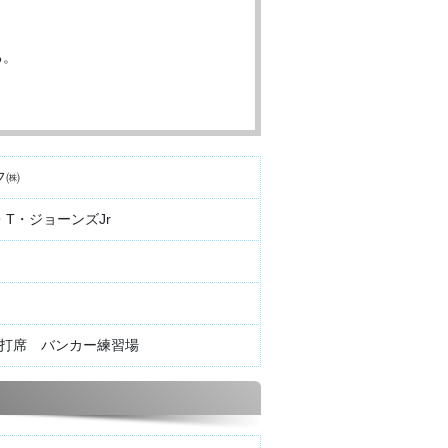
る。
フ㈱
T・ジョーンズJr
16打席 バンカー練習場