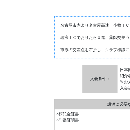
名古屋市内より名古屋高速→小牧ＩＣ
瑞浪ＩＣでおりたら直進、薬師交差点
市原の交差点を右折し、クラブ標識に
日本
紹介
入会条件：
※お
入会
譲渡に必要
○預託金証書
○印鑑証明書