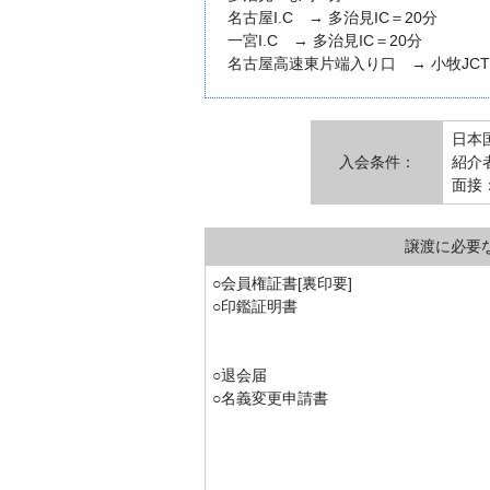
名古屋I.C → 多治見IC＝20分
一宮I.C → 多治見IC＝20分
名古屋高速東片端入り口 → 小牧JCT 
日本
入会条件：
紹介
面接
譲渡に必要
○会員権証書[裏印要]
○印鑑証明書
○退会届
○名義変更申請書