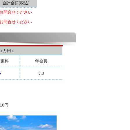
合計金額(税込)
お問合せください
お問合せください
（万円）
変更料
年会費
5
3.3
10円