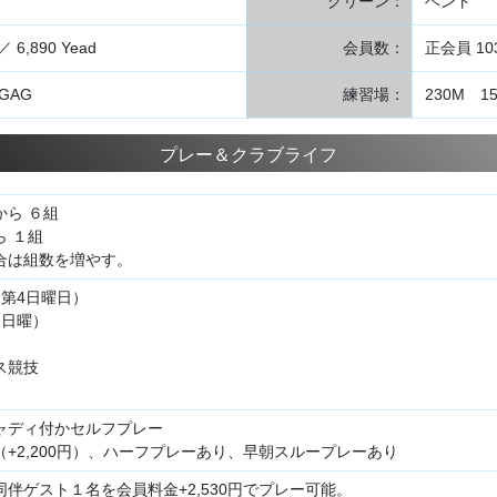
グリーン：
ベント
／ 6,890 Yead
会員数：
正会員 10
GAG
練習場：
230M 
プレー＆クラブライフ
から ６組
 １組
合は組数を増やす。
・第4日曜日）
1日曜）
ス競技
ャディ付かセルフプレー
+2,200円）、ハーフプレーあり、早朝スループレーあり
伴ゲスト１名を会員料金+2,530円でプレー可能。