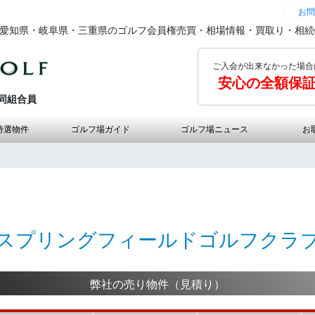
お問
の愛知県・岐阜県・三重県のゴルフ会員権売買・相場情報・買取り・相
ご入会が出来なかった場合
安心の全額保
同組合員
特選物件
ゴルフ場ガイド
ゴルフ場ニュース
お
スプリングフィールドゴルフクラ
弊社の売り物件（見積り）