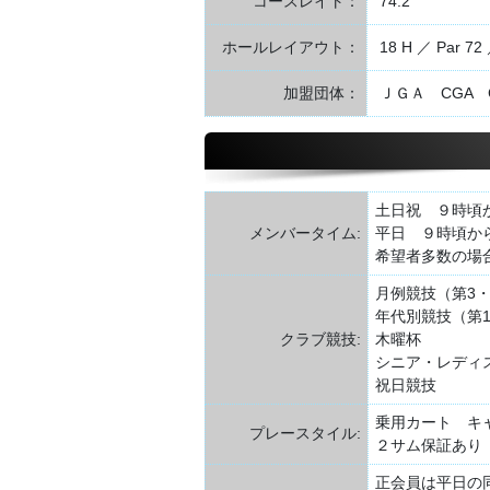
コースレイト：
74.2
ホールレイアウト：
18 H ／ Par 72 
加盟団体：
ＪＧＡ CGA 
土日祝 ９時頃
メンバータイム:
平日 ９時頃から
希望者多数の場
月例競技（第3
年代別競技（第
クラブ競技:
木曜杯
シニア・レディ
祝日競技
乗用カート キ
プレースタイル:
２サム保証あり（
正会員は平日の同