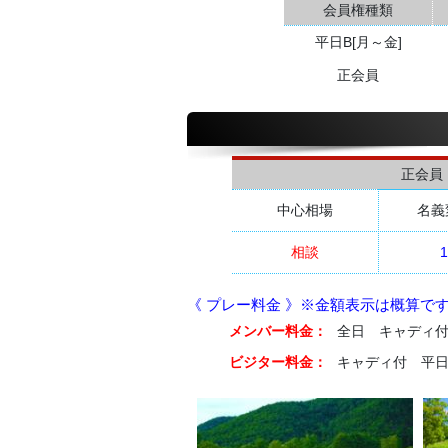
会員権種類
平日B[月～金]
正会員
正会員
中心相場
名義
相談
1
《 プレー料金 》※金額表示は概算で
メンバー料金：
全日 キャディ付 
ビジター料金：
キャディ付 平日 2