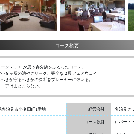
コース概要
ーンズＪｒ.が思う存分腕をふるったコース。
大小８ヶ所の池やクリーク、完全な２段フェアウェイ、
るべきか守るべきかの決断をプレーヤーに強いる。
スコアはまとまらない。
岐阜県多治見市小名田町1番地
経営会社：
多治見ク
コース設計：
ロバート・