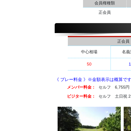
会員権種類
正会員
正会員
中心相場
名義
50
1
《 プレー料金 》※金額表示は概算で
メンバー料金：
セルフ 6,755
ビジター料金：
セルフ 土日祝 21