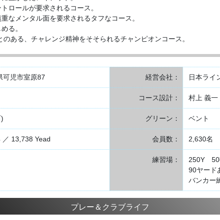
ントロールが要求されるコース。
慎重なメンタル面を要求されるタフなコース。
しめる。
ことのある、チャレンジ精神をそそられるチャンピオンコース。
岐阜県可児市室原87
経営会社：
日本ライ
コース設計：
村上 義一
)
グリーン：
ベント
4 ／ 13,738 Yead
会員数：
2,630名
練習場：
250Y 5
90ヤー
バンカー
プレー＆クラブライフ