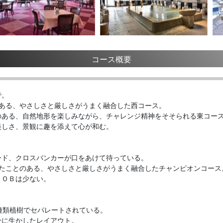
コース概要
で。
のある、やさしさと厳しさがうまく融合した西コース。
のある、自然地形を楽しみながら、チャレンジ精神をそそられる東コー
美しさ、景観に趣を添えて心が和む。
ード、クロスバンカーが口をあけて待っている。
開催したことのある、やさしさと厳しさがうまく融合したチャンピオンコース
、ＯＢは少ない。
種類植樹でセパレートされている。
分に生かしたレイアウト。