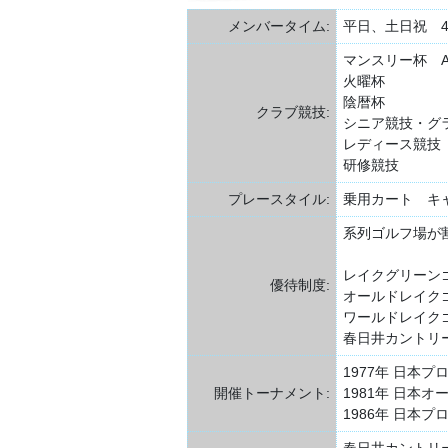
メンバータイム:
平日、土日祝 4～5
マンスリー杯 A
火曜杯
陰暦杯
クラブ競技:
シニア競技・グ
レディース競技
研修競技
プレースタイル:
乗用カート キ
系列ゴルフ場が
レイクグリーンゴ
優待制度:
オールドレイクゴ
ワールドレイクゴ
春日井カントリー
1977年 日本
開催トーナメント:
1981年 日本
1986年 日本
春日井カントリ