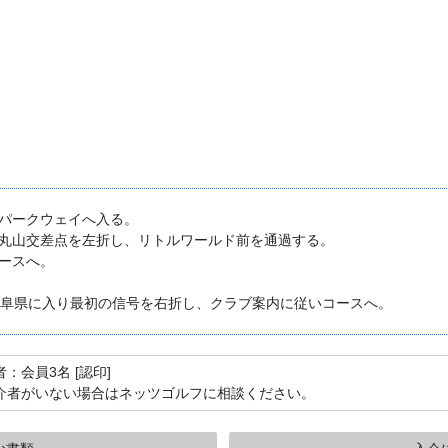
張パークウェイへ入る。
井丸山交差点を左折し、リトルワールド前を通過する。
ースへ。
岐阜県に入り最初の信号を右折し、クラブ案内に従いコースへ。
：会員3名 [認印]
介者がいない場合はネッツゴルフに相談ください。