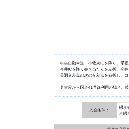
中央自動車道 小牧東ICを降り、尾
今井ICを降り突き当たりを左折、今
長洞交差点の次の交差点を右折し、コ
名古屋から国道41号線利用の場合、
紹介者
入会条件：
※紹