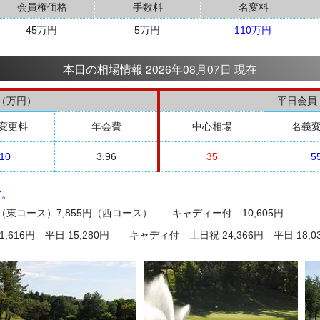
会員権価格
手数料
名変料
45万円
5万円
110万円
本日の相場情報 2026年08月07日 現在
（万円）
平日会員
変更料
年会費
中心相場
名義
10
3.96
35
5
す。
円（東コース）7,855円（西コース） キャディー付 10,605円
,616円 平日 15,280円 キャディ付 土日祝 24,366円 平日 18,0