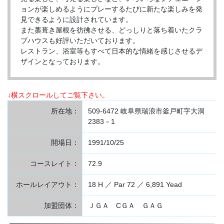
ョンが楽しめるようにプレーするたびに新たな楽しみを発
見できるように設計されています。
また藁葺き屋根を彷彿させる、どっしりと落ち着いたクラ
ブハウスも好評いただいております。
レストラン、浴室等もすべて日本的な情緒を感じさせるデ
ザインとなっております。
↓横スクロールしてご覧下さい。
所在地：
509-6472 岐阜県瑞浪市釜戸町字大洞
2383－1
開場日：
1991/10/25
コースレイト：
72.9
ホールレイアウト：
18 H ／ Par 72 ／ 6,891 Yead
加盟団体：
ＪＧＡ CＧＡ ＧＡＧ