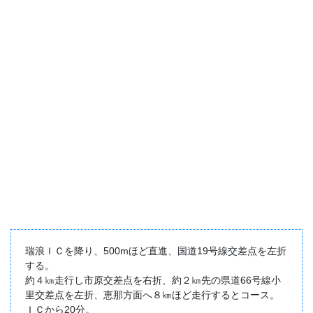
瑞浪ＩＣを降り、500mほど直進、国道19号線交差点を左折
する。
約４㎞走行し市原交差点を右折、約２㎞先の県道66号線小
里交差点を左折、恵那方面へ８㎞ほど走行するとコース。
ＩＣから20分。