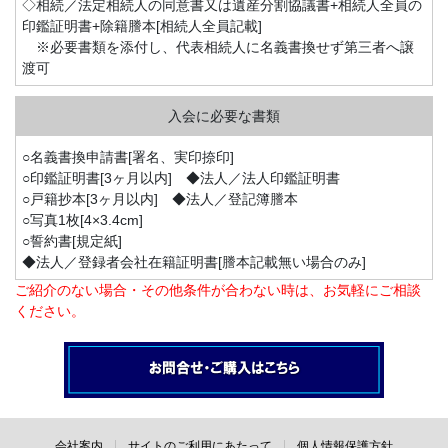
◇相続／法定相続人の同意書又は遺産分割協議書+相続人全員の
印鑑証明書+除籍謄本[相続人全員記載]
※必要書類を添付し、代表相続人に名義書換せず第三者へ譲
渡可
○名義書換申請書[署名、実印捺印]
○印鑑証明書[3ヶ月以内] ◆法人／法人印鑑証明書
○戸籍抄本[3ヶ月以内] ◆法人／登記簿謄本
○写真1枚[4×3.4cm]
○誓約書[規定紙]
◆法人／登録者会社在籍証明書[謄本記載無い場合のみ]
ご紹介のない場合・その他条件が合わない時は、お気軽にご相談
ください。
会社案内
サイトのご利用にあたって
個人情報保護方針