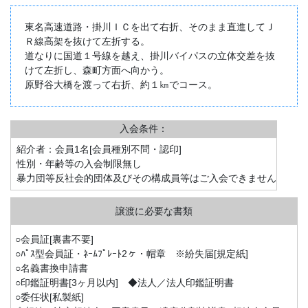
東名高速道路・掛川ＩＣを出て右折、そのまま直進してＪ
Ｒ線高架を抜けて左折する。
道なりに国道１号線を越え、掛川バイパスの立体交差を抜
けて左折し、森町方面へ向かう。
原野谷大橋を渡って右折、約１㎞でコース。
入会条件：
紹介者：会員1名[会員種別不問・認印]
性別・年齢等の入会制限無し
暴力団等反社会的団体及びその構成員等はご入会できません
○会員証[裏書不要]
○ﾊﾟｽ型会員証・ﾈｰﾑﾌﾟﾚｰﾄ2ヶ・帽章 ※紛失届[規定紙]
○名義書換申請書
○印鑑証明書[3ヶ月以内] ◆法人／法人印鑑証明書
○委任状[私製紙]