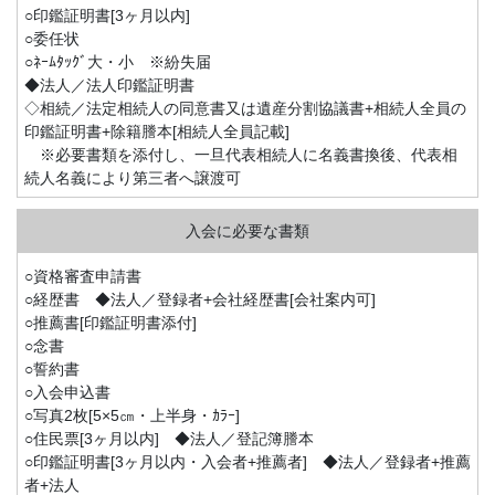
○印鑑証明書[3ヶ月以内]
○委任状
○ﾈｰﾑﾀｯｸﾞ大・小 ※紛失届
◆法人／法人印鑑証明書
◇相続／法定相続人の同意書又は遺産分割協議書+相続人全員の
印鑑証明書+除籍謄本[相続人全員記載]
※必要書類を添付し、一旦代表相続人に名義書換後、代表相
続人名義により第三者へ譲渡可
○資格審査申請書
○経歴書 ◆法人／登録者+会社経歴書[会社案内可]
○推薦書[印鑑証明書添付]
○念書
○誓約書
○入会申込書
○写真2枚[5×5㎝・上半身・ｶﾗｰ]
○住民票[3ヶ月以内] ◆法人／登記簿謄本
○印鑑証明書[3ヶ月以内・入会者+推薦者] ◆法人／登録者+推薦
者+法人