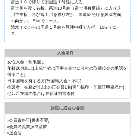
富士ＩＣで降りて旧国道１号線に入る。
富士川を渡り右折、県道10号線（富士川身延線）に入り芝
川で左折、再び富士川を渡り左折、国道52号線を興津方面
へ向かい、５㎞でコース。
清水ＩＣからは国道１号線を興津中町で左折、16㎞でコー
ス。
入会条件：
女性入会：制限無し
年齢20歳以上[未成年者は理事会並びに会社の取締役会の承認を
得ること]
日本国籍を有する方[外国籍入会：不可]
推薦者：在籍2年以上の正会員1名[実印捺印・印鑑証明書添付]
他ｸﾗﾌﾞ在籍の場合は在籍証明書添付
○会員資格証[裏書不要]
○会員名義書換申請書
○退会届