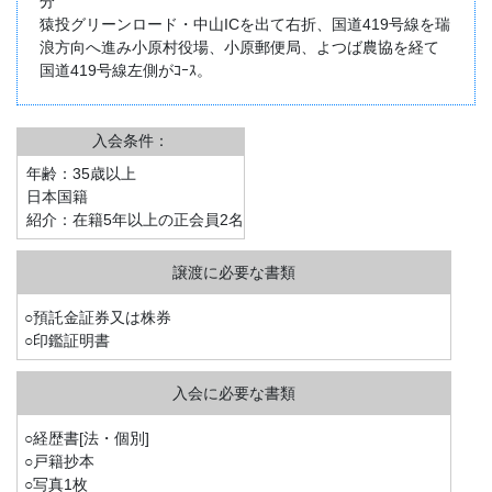
分
猿投グリーンロード・中山ICを出て右折、国道419号線を瑞
浪方向へ進み小原村役場、小原郵便局、よつば農協を経て
国道419号線左側がｺｰｽ。
入会条件：
年齢：35歳以上
日本国籍
紹介：在籍5年以上の正会員2名
○預託金証券又は株券
○印鑑証明書
○経歴書[法・個別]
○戸籍抄本
○写真1枚