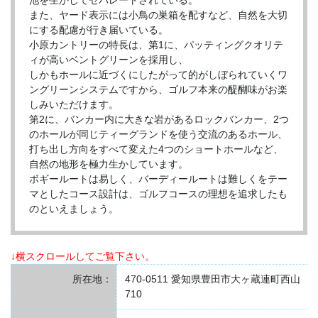
池を生かしてセパレートされている。
また、ヤード表示には小鳥の巣箱を配すなど、自然を大切
にする配慮が行き届いている。
小原カントリーの特長は、第1に、パッティングクオリテ
ィが高いベントグリーンを採用し、
しかもホールに近づくにしたがって的がしぼられていくワ
ングリーンシステムですから、ゴルフ本来の醍醐味がお楽
しみいただけます。
第2に、バンカー内に大きな岩があるロックバンカー、2つ
のホールが同じティーグランドを使う交流のあるホール、
打ち出し方向をすべて変えた4つのショートホールなど、
自然の地形を極力生かしています。
ボギールートは易しく、バーディールートは難しくをテー
マとしたコース設計は、ゴルフコースの理想を追求したも
のといえましょう。
↓横スクロールしてご覧下さい。
所在地：
470-0511 愛知県豊田市大ヶ蔵連町西山
710