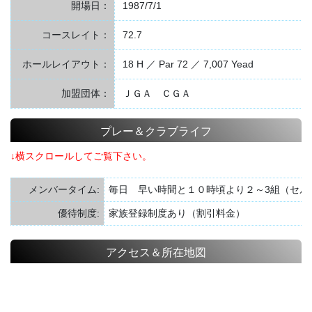
開場日：
1987/7/1
コースレイト：
72.7
ホールレイアウト：
18 H ／ Par 72 ／ 7,007 Yead
加盟団体：
ＪＧＡ ＣＧＡ
プレー＆クラブライフ
↓横スクロールしてご覧下さい。
メンバータイム:
毎日 早い時間と１０時頃より２～3組（セル
優待制度:
家族登録制度あり（割引料金）
アクセス＆所在地図