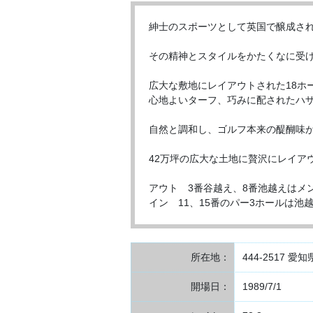
紳士のスポーツとして英国で醸成さ
その精神とスタイルをかたくなに受け
広大な敷地にレイアウトされた18ホ
心地よいターフ、巧みに配されたハ
自然と調和し、ゴルフ本来の醍醐味
42万坪の広大な土地に贅沢にレイア
アウト 3番谷越え、8番池越えはメ
イン 11、15番のパー3ホールは池
所在地：
444-2517 
開場日：
1989/7/1