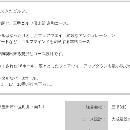
れてきたゴルフ。
継ぐ、三甲ゴルフ倶楽部 京和コース。
ールはゆったりとしたフェアウエイ、絶妙なアンジュレーション、
ザードなど、ゴルフマインドを刺激する本格コース。
が満喫出来る贅沢なコース設計です。
ウトされた18ホール。広々としたフェアウィ、アップダウンも最小限で
ンタルなパー3ホール。
越え、17、18番が打ち下ろし。
愛知県豊田市中立町井ノ向7-1
経営会社：
三甲(株)
コース設計：
大成建設