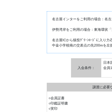
名古屋インターをご利用の場合：名古
伊勢湾岸をご利用の場合：東海環状「
名古屋ICから猿投ｸﾞﾘｰﾝﾛｰﾄﾞに
中金小学校南の交差点の先200mを左折
日本
入会条件：
会員
譲渡に必要
○会員証書
○印鑑証明書
○実印