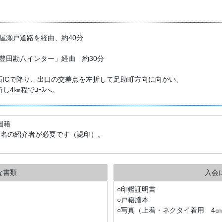
屋瀬戸道路を経由、約40分
豊田勘八インター」経由 約30分
入り力石ICで降り、出口の交差点を左折して足助町方向に向かい、
し4㎞程でｺｰｽへ。
国籍
1名の紹介者が必要です（認印）。
な書類
入会
○印鑑証明書
○戸籍謄本
○写真（上着・ネクタイ着用 4㎝