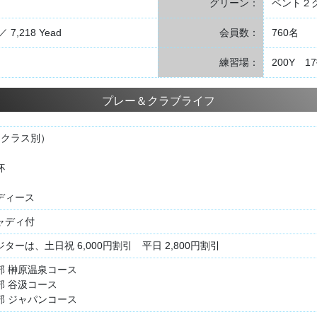
グリーン：
ベント２
／ 7,218 Yead
会員数：
760名
練習場：
200Y 
プレー＆クラブライフ
 クラス別）
杯
ディース
ャディ付
ーは、土日祝 6,000円割引 平日 2,800円割引
部 榊原温泉コース
部 谷汲コース
部 ジャパンコース