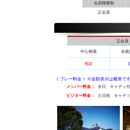
会員権種類
正会員
正会員
中心相場
名義
相談
2
《 プレー料金 》※金額表示は概算で
メンバー料金：
全日 キャディ付 8
ビジター料金：
土日祝 キャディ付