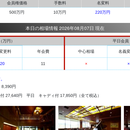
会員権価格
手数料
名変料
500万円
10万円
220万円
本日の相場情報 2026年08月07日 現在
（万円）
平日会員
変更料
年会費
中心相場
名義
20
11
×
×
す。
,390円
 27,640円 平日 キャディ付 17,850円（全て税込）