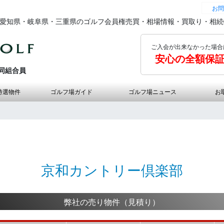
お問
の愛知県・岐阜県・三重県のゴルフ会員権売買・相場情報・買取り・相
ご入会が出来なかった場合
安心の全額保
同組合員
特選物件
ゴルフ場ガイド
ゴルフ場ニュース
お
京和カントリー倶楽部
弊社の売り物件（見積り）