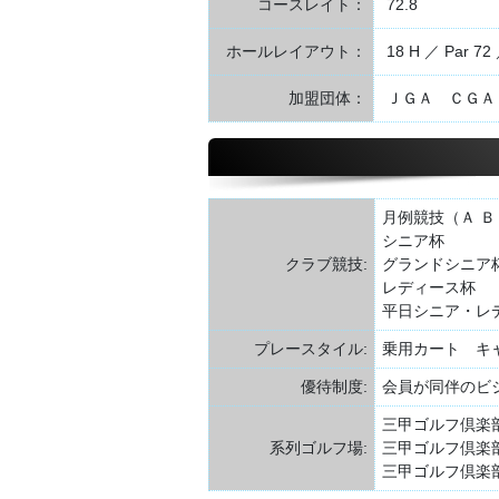
コースレイト：
72.8
ホールレイアウト：
18 H ／ Par 72 
加盟団体：
ＪＧＡ ＣＧＡ
月例競技（Ａ Ｂ
シニア杯
クラブ競技:
グランドシニア
レディース杯
平日シニア・レ
プレースタイル:
乗用カート キ
優待制度:
会員が同伴のビジタ
三甲ゴルフ倶楽
系列ゴルフ場:
三甲ゴルフ倶楽
三甲ゴルフ倶楽