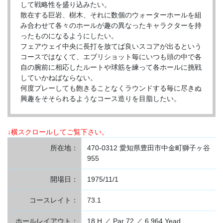
して戦略性を盛り込みたい。
散在する巨岩、樹木、それに数個のウォーターホールを組
み合わせて各々のホールが趣の異なったキャラクターを持
ったものになるようにしたい。
フェアウェイ中央に長打を放てば良いスコアが出るという
コースではなくて、エブリショット毎にいつも頭の中で各
自の腕前に相応したルートや球筋を練って各ホールに挑戦
していかねばならない。
何度プレーしても飽きることなくラウンドする毎に尽きぬ
興趣をそそられるようなコース造りを目脂したい。
↓横スクロールしてご覧下さい。
所在地：
470-0312 愛知県豊田市中金町獅子ヶ谷
955
開場日：
1975/11/1
コースレイト：
73.1
ホールレイアウト：
18 H ／ Par 72 ／ 6,964 Yead