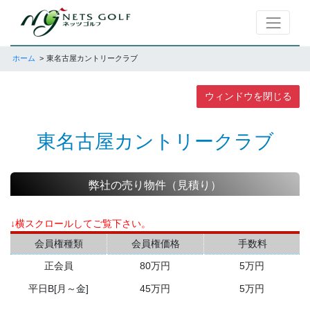
ホーム
東名古屋カントリークラブ
ウィンドウを閉じる
東名古屋カントリークラブ
弊社の売り物件（見積り）
↓横スクロールしてご覧下さい。
会員権種類
会員権価格
手数料
正会員
80万円
5万円
平日B[月～金]
45万円
5万円