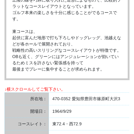
丘陵の線を巧みに取り入れた造形によるもので、比較的フ
ラットなコースレイアウトとなっています。
ゴルフ本来の楽しさを十分に感じることがでるコースで
す。
東コースは、
起伏に富んだ地形で打ち下ろしやドッグレッグ、池越えな
どが各ホールで展開されており、
戦略性の高いスリリングなコースレイアウトが特徴です。
OBも近く、グリーンにはアンジュレーションが効いてい
るためミスを許さない緊張感を持って
最後までプレーに集中することが求められます。
↓横スクロールしてご覧下さい。
所在地：
470-0352 愛知県豊田市篠原町大沢3
開場日：
1964/9/29
コースレイト：
東72.4・西72.9