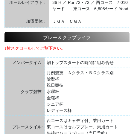
ホールレイアウト：
36 H ／ Par 72・72 ／ 西コース 7,010
ヤード 東コース 6,805ヤード Yead
加盟団体：
ＪＧＡ ＣＧＡ
プレー＆クラブライフ
↓横スクロールしてご覧下さい。
メンバータイム:
朝トップスタートの時間に組み合せ
月例競技 Ａクラス・ＢＣクラス別
陰暦杯
祝日競技
クラブ競技:
水曜杯
金曜杯
シニア杯
レディース杯
西コースはキャディ付、乗用カート
プレースタイル:
東コースはセルフプレー、乗用カート
午後のハーフプレー（当日予約）