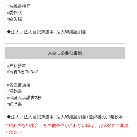
○名義書換届
○委任状
○紛失届
◆法人／法人登記簿謄本+法人印鑑証明書
○戸籍抄本
○写真3枚[3×3㎝]
○名義書換届
○誓約書
○保証人承諾書2枚
○経歴書
◆法人／法人登記簿謄本+法人印鑑証明書+登録者の戸籍抄本
ご紹介のない場合・その他条件が合わない時は、お気軽にご相談
ください。