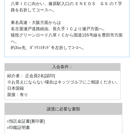
八草ＩＣに向かい、篠原駅入口の ＥＮＥＯＳ ＧＳ のＴ字
路を右折してコースへ。
東名高速・大阪方面からは
名古屋瀬戸道路経由、長久手ＩＣより瀬戸方面へ。
猿投グリーンロード八草ＩＣから国道155号線を豊田市方面
へ。
約3㎞先、ｶﾞｿﾘﾝｽﾀﾝﾄﾞを左折してｺｰｽへ。
入会条件：
紹介者： 正会員2名[認印]
※お見えにならない場合はネッツゴルフにご相談ください。
日本国籍
面接：有り
○預託金証書[裏印要]
○印鑑証明書