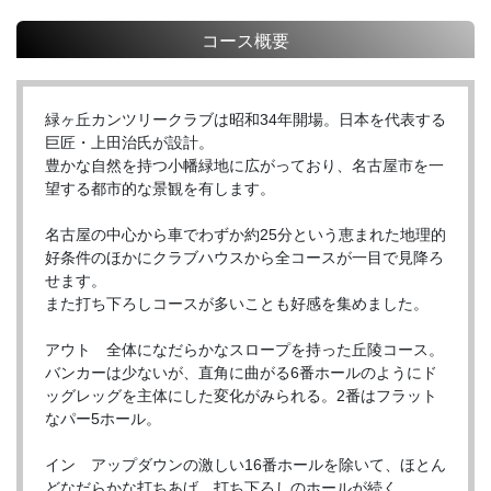
コース概要
緑ヶ丘カンツリークラブは昭和34年開場。日本を代表する
巨匠・上田治氏が設計。
豊かな自然を持つ小幡緑地に広がっており、名古屋市を一
望する都市的な景観を有します。
名古屋の中心から車でわずか約25分という恵まれた地理的
好条件のほかにクラブハウスから全コースが一目で見降ろ
せます。
また打ち下ろしコースが多いことも好感を集めました。
アウト 全体になだらかなスロープを持った丘陵コース。
バンカーは少ないが、直角に曲がる6番ホールのようにド
ッグレッグを主体にした変化がみられる。2番はフラット
なパー5ホール。
イン アップダウンの激しい16番ホールを除いて、ほとん
どなだらかな打ちあげ、打ち下ろしのホールが続く。