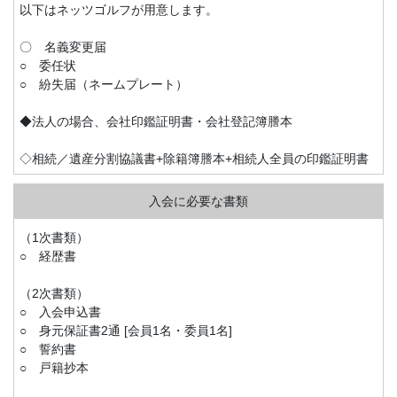
以下はネッツゴルフが用意します。
〇 名義変更届
○ 委任状
○ 紛失届（ネームプレート）
◆法人の場合、会社印鑑証明書・会社登記簿謄本
◇相続／遺産分割協議書+除籍簿謄本+相続人全員の印鑑証明書
（1次書類）
○ 経歴書
（2次書類）
○ 入会申込書
○ 身元保証書2通 [会員1名・委員1名]
○ 誓約書
○ 戸籍抄本