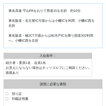
東名高速 守山PAをおりて県道15を右折 約10分
東名阪道・名古屋IC方面からは小幡ICを利用、小幡IC西を
右折
東名阪道・楠JCT方面からは松河戸ICを降り国道302利用
へ。小幡IC西を左折
入会条件：
紹介者：委員1名 会員1名
お見えにならない場合はネッツゴルフにご相談ください。
面接あり
〇 預り証
〇 印鑑証明書