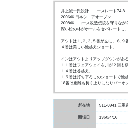
井上誠一氏設計 コースレート74.8
2006年 日本シニアオープン
2008年 コース改造伝統を守りな
深い松の林がホールをセパレートし
アウトは１,２,３,５番が左に、８,
４番は美しい池越えショート。
インはアウトよりアップダウンがあ
１１番はフェアウェイを川が２回も
１４番は谷越え。
１５番は打ち下ろしのショートで池
18番は距離も長く上りになりパーオ
所在地：
511-0941 
開場日：
1960/4/16