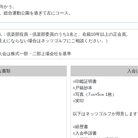
向かう。
、総合運動公園を過ぎて左にコース。
人：倶楽部役員・倶楽部委員のうち1名と、在籍10年以上の正会員。
見えにならない場合はネッツゴルフにご相談ください。）
入会は株式一部・二部上場会社を基準
な書類
入会
○印鑑証明書
○戸籍抄本
○写真（7㎝×5㎝ 1枚）
○実印
以下はネッツゴルフが用意します
○経歴書
○入会申請書