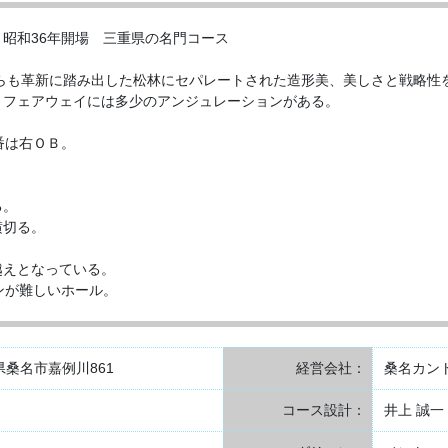
 昭和36年開場 三重県の名門コース
がらも革新に踏み出した松林にセパレートされた造形美、美しさと戦略性
、フェアウェイには多少のアンジュレーションがある。
９番は右ＯＢ。
る。
横切る。
越えとなっている。
ンが難しいホール。
三重県桑名市嘉例川861
経営会社：
桑名カン
コース設計：
井上 誠一