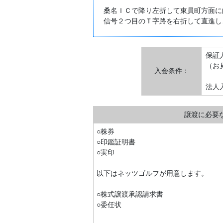
桑名ＩＣで降り左折して東員町方面に
信号２つ目のＴ字路を右折して直進し
保証
（お
入会条件：
法人
譲渡に必要
○株券
○印鑑証明書
○実印
以下はネッツゴルフが用意します。
○株式譲渡承認請求書
○委任状