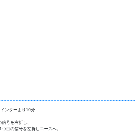
名インターより10分
の信号を右折し、
1つ目の信号を左折しコースへ。