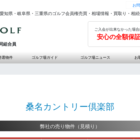
お問
の愛知県・岐阜県・三重県のゴルフ会員権売買・相場情報・買取り・相
ご入会が出来なかった場合
安心の全額保
同組合員
特選物件
ゴルフ場ガイド
ゴルフ場ニュース
お
桑名カントリー倶楽部
弊社の売り物件（見積り）