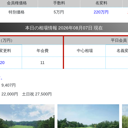
会員権価格
手数料
名変料
特別価格
5万円
220万円
本日の相場情報 2026年08月07日 現在
（万円）
平日会員
変更料
年会費
中心相場
名義
20
11
す。
,407円
2,000円 土日祝 27,500円