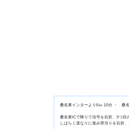
桑名東インターより6㎞ 10分 ・ 桑
桑名東ICで降りて信号を右折、3つ目
しばらく道なりに進み突当りを右折、