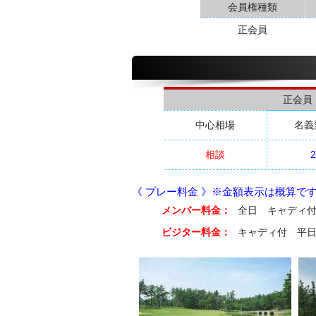
会員権種類
正会員
正会員
中心相場
名義
相談
2
《 プレー料金 》※金額表示は概算で
メンバー料金：
全日 キャディ付 9
ビジター料金：
キャディ付 平日 2