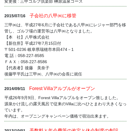
変更後 : 三甲ゴルフ倶楽部 榊原温泉コース
子会社の八甲㈱に移管
2015/07/16
三甲㈱は、平成27年6月に子会社である八甲㈱にレジャー部門を移
管し、ゴルフ場の運営等は八甲㈱となりました。
【本 社】八甲株式会社
【新住所】平成27年7月15日付
〒501-0236 岐阜県瑞穂市本田474－1
電 話：058-227-8585
ＦＡＸ：058-227-8586
【代表者】後藤 美奈子
後藤甲平氏は三甲㈱、八甲㈱の会長に就任
Forest Villaアルブルがオープン
2014/09/11
平成26年9月9日、Forest Villaアルブルをオープン致しました。
源泉かけ流しの露天風呂で従来のVillaに比べひとまわり大きくなっ
ています。
年内は、オープニングキャンペーン価格で宿泊出来ます。
手数料と年会費等の改定と休会制度の創設
2013/10/01