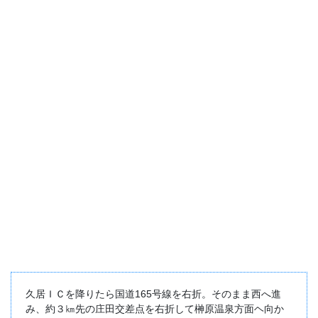
久居ＩＣを降りたら国道165号線を右折。そのまま西へ進
み、約３㎞先の庄田交差点を右折して榊原温泉方面ヘ向か