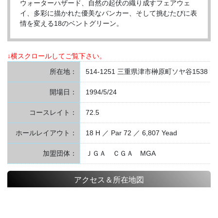
ウォーターハザード、自然の起伏の織り成すフェアウェ
イ、多彩に描かれた優美なバンカー、そして挑むたびに表
情を変える18のベントグリーン。
↓横スクロールしてご覧下さい。
所在地：
514-1251 三重県津市榊原町ソヤ谷1538
開場日：
1994/5/24
コースレイト：
72.5
ホールレイアウト：
18 H ／ Par 72 ／ 6,807 Yead
加盟団体：
ＪＧＡ ＣＧＡ MGA
アクセス＆所在地図