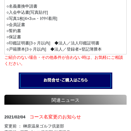
○名義書換申請書
○入会申込書[写真貼付]
○写真1枚[4×3㎝・ﾈｸﾀｲ着用]
○会員証書
○誓約書
○保証書
○印鑑証明書[3ヶ月以内] ◆法人／法人印鑑証明書
○戸籍謄本[3ヶ月以内] ◆法人／登録者+登記簿謄本
ご紹介のない場合・その他条件が合わない時は、お気軽にご相談
ください。
関連ニュース
コース名変更のお知らせ
2021/02/04
変更前 ： 榊原温泉ゴルフ倶楽部