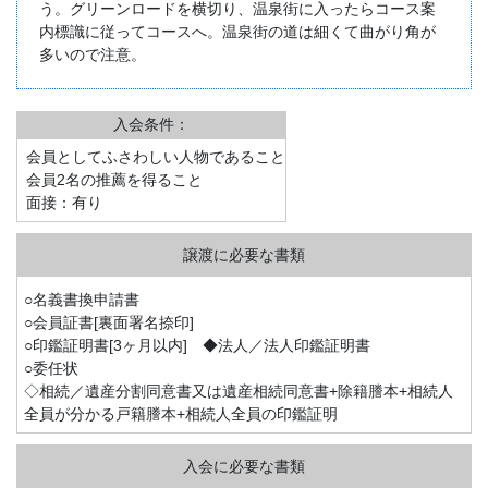
う。グリーンロードを横切り、温泉街に入ったらコース案
内標識に従ってコースへ。温泉街の道は細くて曲がり角が
多いので注意。
入会条件：
会員としてふさわしい人物であること
会員2名の推薦を得ること
面接：有り
○名義書換申請書
○会員証書[裏面署名捺印]
○印鑑証明書[3ヶ月以内] ◆法人／法人印鑑証明書
○委任状
◇相続／遺産分割同意書又は遺産相続同意書+除籍謄本+相続人
全員が分かる戸籍謄本+相続人全員の印鑑証明