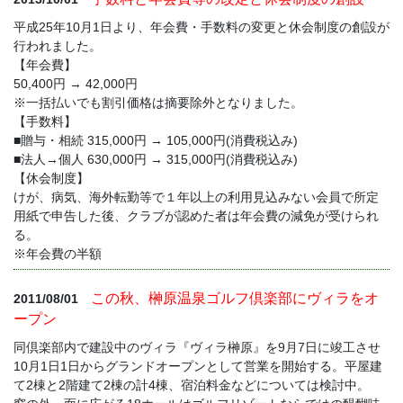
平成25年10月1日より、年会費・手数料の変更と休会制度の創設が
行われました。
【年会費】
50,400円 → 42,000円
※一括払いでも割引価格は摘要除外となりました。
【手数料】
■贈与・相続 315,000円 → 105,000円(消費税込み)
■法人→個人 630,000円 → 315,000円(消費税込み)
【休会制度】
けが、病気、海外転勤等で１年以上の利用見込みない会員で所定
用紙で申告した後、クラブが認めた者は年会費の減免が受けられ
る。
※年会費の半額
この秋、榊原温泉ゴルフ倶楽部にヴィラをオ
2011/08/01
ープン
同倶楽部内で建設中のヴィラ『ヴィラ榊原』を9月7日に竣工させ
10月1日1日からグランドオープンとして営業を開始する。平屋建
て2棟と2階建て2棟の計4棟、宿泊料金などについては検討中。