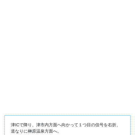
津ICで降り、津市内方面へ向かって１つ目の信号を右折、
道なりに榊原温泉方面へ。