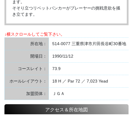
ます。
そそり立つリベットバンカーがプレーヤーの挑戦意欲を掻
き立てます。
↓横スクロールしてご覧下さい。
所在地：
514-0077 三重県津市片田長谷町30番地
開場日：
1990/11/12
コースレイト：
73.9
ホールレイアウト：
18 H ／ Par 72 ／ 7,023 Yead
加盟団体：
ＪＧＡ
アクセス＆所在地図