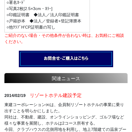
○署名ｶｰﾄﾞ
○写真2枚[2.5×3cm・ｶﾗｰ]
○印鑑証明書 ◆法人／法人印鑑証明書
○戸籍抄本 ◆法人／登録者+登記簿謄本
○他ｸﾗﾌﾞH'CP証明書の写し
ご紹介のない場合・その他条件が合わない時は、お気軽にご相談
ください。
関連ニュース
リゾートホテル建設予定
2014/02/19
東建コーポレーション㈱は、会員制リゾートホテルの事業に乗り
出すことを明らかにしました。
同社は、不動産、建設、オンラインショッピング、ゴルフ場など
様々な事業を展開し、ホテルは2コース所有する。
今回、クラブハウスの北側用地を利用し、地上7階建ての温泉プー