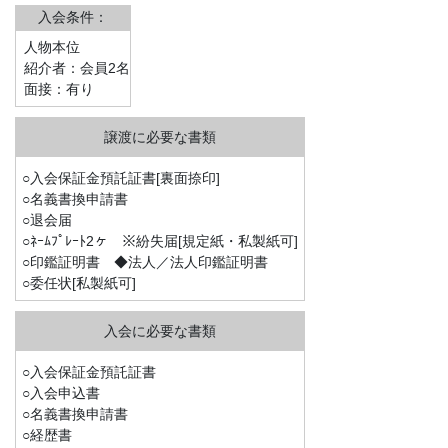
入会条件：
人物本位
紹介者：会員2名
面接：有り
○入会保証金預託証書[裏面捺印]
○名義書換申請書
○退会届
○ﾈｰﾑﾌﾟﾚｰﾄ2ヶ ※紛失届[規定紙・私製紙可]
○印鑑証明書 ◆法人／法人印鑑証明書
○委任状[私製紙可]
○入会保証金預託証書
○入会申込書
○名義書換申請書
○経歴書