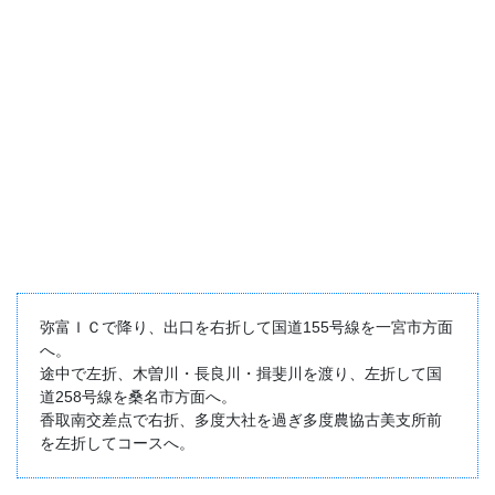
弥富ＩＣで降り、出口を右折して国道155号線を一宮市方面
へ。
途中で左折、木曽川・長良川・揖斐川を渡り、左折して国
道258号線を桑名市方面へ。
香取南交差点で右折、多度大社を過ぎ多度農協古美支所前
を左折してコースへ。