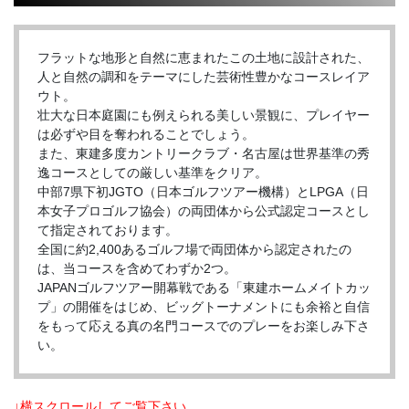
フラットな地形と自然に恵まれたこの土地に設計された、
人と自然の調和をテーマにした芸術性豊かなコースレイア
ウト。
壮大な日本庭園にも例えられる美しい景観に、プレイヤー
は必ずや目を奪われることでしょう。
また、東建多度カントリークラブ・名古屋は世界基準の秀
逸コースとしての厳しい基準をクリア。
中部7県下初JGTO（日本ゴルフツアー機構）とLPGA（日
本女子プロゴルフ協会）の両団体から公式認定コースとし
て指定されております。
全国に約2,400あるゴルフ場で両団体から認定されたの
は、当コースを含めてわずか2つ。
JAPANゴルフツアー開幕戦である「東建ホームメイトカッ
プ」の開催をはじめ、ビッグトーナメントにも余裕と自信
をもって応える真の名門コースでのプレーをお楽しみ下さ
い。
↓横スクロールしてご覧下さい。