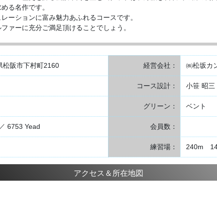
求める名作です。
ュレーションに富み魅力あふれるコースです。
ルファーに充分ご満足頂けることでしょう。
重県松阪市下村町2160
経営会社：
㈱松坂カ
コース設計：
小笹 昭三
グリーン：
ベント
 ／ 6753 Yead
会員数：
練習場：
240m 1
アクセス＆所在地図