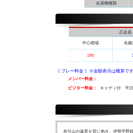
会員権種類
正会員
中心相場
名義
180
《 プレー料金 》※金額表示は概算で
メンバー料金：
ビジター料金：
キャディ付 平日 1
布引山の遠景を背に抱き、伊勢平野