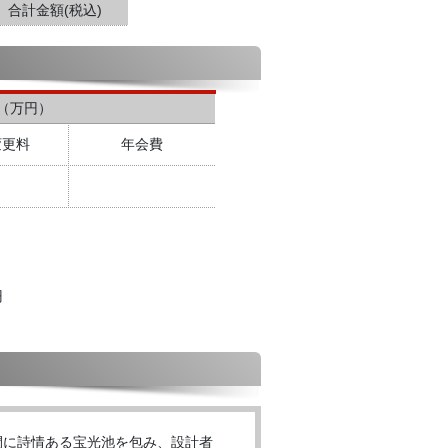
合計金額(税込)
（万円）
変更料
年会費
円
間に詩情ある宝光池を包み、設計者