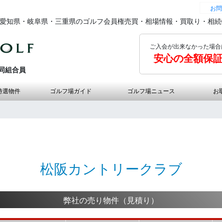
お問
の愛知県・岐阜県・三重県のゴルフ会員権売買・相場情報・買取り・相
ご入会が出来なかった場合
安心の全額保
同組合員
特選物件
ゴルフ場ガイド
ゴルフ場ニュース
お
松阪カントリークラブ
弊社の売り物件（見積り）