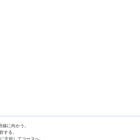
号線に向かう。
折する。
ぐに左折してコースへ。