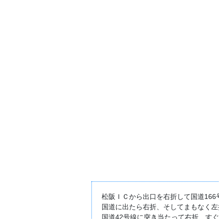
松阪ＩＣから出口を右折して国道166
国道に出たら右折、そしてまもなく左
国道42号線に突き当たって右折、す