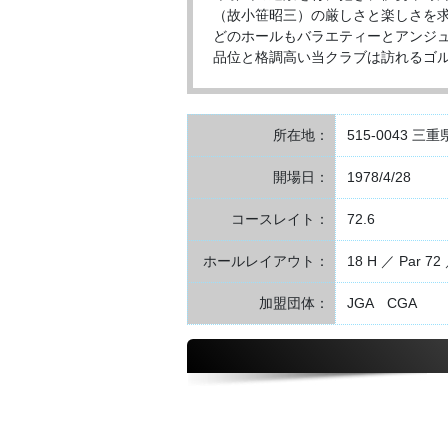
（故小笹昭三）の厳しさと楽しさを
どのホールもバラエティーとアンジ
品位と格調高い当クラブは訪れるゴ
所在地：
515-0043 三
開場日：
1978/4/28
コースレイト：
72.6
ホールレイアウト：
18 H ／ Par 72
加盟団体：
JGA CGA