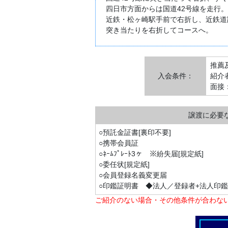
四日市方面からは国道42号線を走行。
近鉄・松ヶ崎駅手前で右折し、近鉄道
突き当たりを右折してコースへ。
推薦及
入会条件：
紹介
面接
譲渡に必要
○預託金証書[裏印不要]
○携帯会員証
○ﾈｰﾑﾌﾟﾚｰﾄ3ヶ ※紛失届[規定紙]
○委任状[規定紙]
○会員登録名義変更届
○印鑑証明書 ◆法人／登録者+法人印
ご紹介のない場合・その他条件が合わな