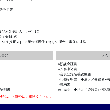
路を直進。
び連帯保証人：ﾒﾝﾊﾞｰ1名
者：会員1名
：有り[支配人] ※紹介者同伴できない場合、事前に連絡
な書類
入会
○預託金証書
○入会申込書
○会員登録名義変更届
○印鑑証明書 ◆法人／登録者+
○誓約書
鑑証明書
○住民票 ◆法人／登録者+登記
い時は、お気軽にご相談ください。