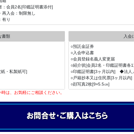
国籍
者：会員2名[印鑑証明書添付]
・再入会：制限無し
：有り
な書類
入会
○預託金証券
○入会申込書
○会員登録名義人変更届
○紹介状[会員2名・印鑑証明書各1
規定紙・私製紙可]
○印鑑証明書[3ヶ月以内] ◆法
○戸籍抄本又は住民票[3ヶ月以内
○顔写真2枚[9×5.5㎝]
い時は、お気軽にご相談ください。