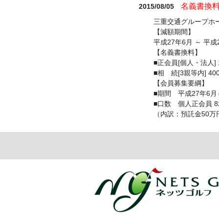
名義書換
2015/08/05
三重交通グループホ
【減額期間】
平成27年6月 ～ 平
【名義書換料】
■正会員[個人・法人] 1,
■相 続[3親等内] 400
【会員募集要綱】
■期間 平成27年6月
■口数 個人正会員 82
（内訳：預託金50万