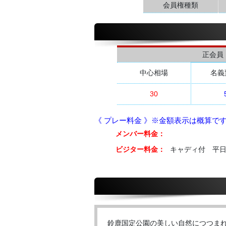
会員権種類
正会員
中心相場
名義
30
《 プレー料金 》※金額表示は概算で
メンバー料金：
ビジター料金：
キャディ付 平日 1
鈴鹿国定公園の美しい自然につつま