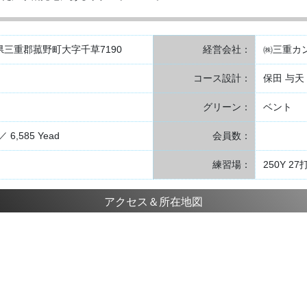
三重県三重郡菰野町大字千草7190
経営会社：
㈱三重カ
コース設計：
保田 与天
グリーン：
ベント
／ 6,585 Yead
会員数：
練習場：
250Y 27
アクセス＆所在地図