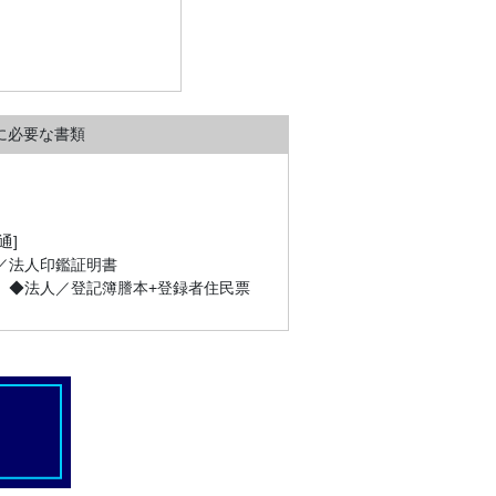
に必要な書類
通]
人／法人印鑑証明書
] ◆法人／登記簿謄本+登録者住民票