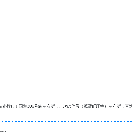
㎞走行して国道306号線を右折し、次の信号（菰野町庁舎）を左折し直