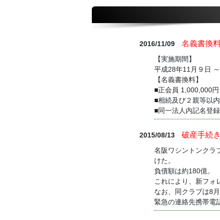
名義書換
2016/11/09
【実施期間】
平成28年11月９日 ～
【名義書換料】
■正会員 1,000,000円
■相続及び２親等以内 40
■同一法人内記名登録変更 
破産手続
2015/08/13
名阪ワシントンクラ
けた。
負債額は約180億。
これにより、新フォ
なお、同クラブは8
緊急の連絡先携帯電