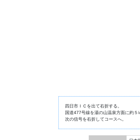
四日市ＩＣを出て右折する。
国道477号線を湯の山温泉方面に約５
次の信号を右折してコースへ。