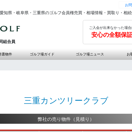
お問
の愛知県・岐阜県・三重県のゴルフ会員権売買・相場情報・買取り・相
ご入会が出来なかった場合
安心の全額保
同組合員
特選物件
ゴルフ場ガイド
ゴルフ場ニュース
お
三重カンツリークラブ
弊社の売り物件（見積り）