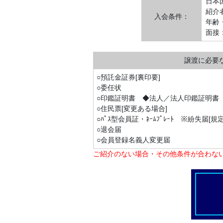
日本
紹介
入会条件：
年齢
面接
譲渡に必要
○預託金証券[裏印要]
○委任状
○印鑑証明書 ◆法人／法人印鑑証明書
○住民票[変更ある場合]
○ﾊﾟｽ型会員証・ﾈｰﾑﾌﾟﾚｰﾄ ※紛失届[
○退会届
○会員登録名義人変更届
ご紹介のない場合・その他条件が合わな