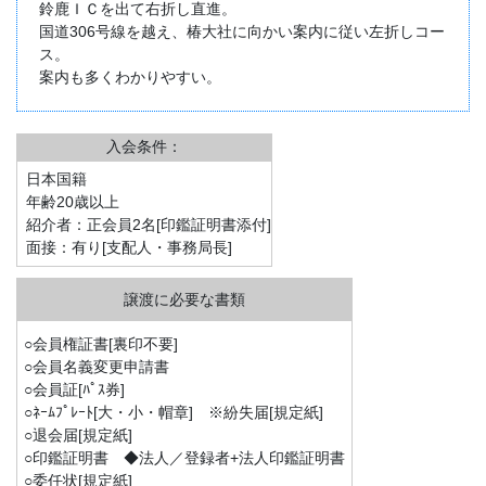
鈴鹿ＩＣを出て右折し直進。
国道306号線を越え、椿大社に向かい案内に従い左折しコー
ス。
案内も多くわかりやすい。
入会条件：
日本国籍
年齢20歳以上
紹介者：正会員2名[印鑑証明書添付]
面接：有り[支配人・事務局長]
○会員権証書[裏印不要]
○会員名義変更申請書
○会員証[ﾊﾟｽ券]
○ﾈｰﾑﾌﾟﾚｰﾄ[大・小・帽章] ※紛失届[規定紙]
○退会届[規定紙]
○印鑑証明書 ◆法人／登録者+法人印鑑証明書
○委任状[規定紙]