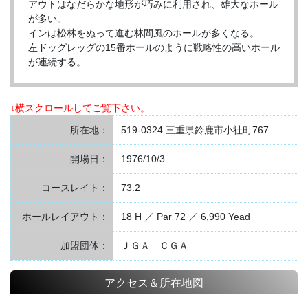
アウトはなだらかな地形が巧みに利用され、雄大なホール
が多い。
インは松林をぬって進む林間風のホールが多くなる。
左ドッグレッグの15番ホールのように戦略性の高いホール
が連続する。
↓横スクロールしてご覧下さい。
所在地：
519-0324 三重県鈴鹿市小社町767
開場日：
1976/10/3
コースレイト：
73.2
ホールレイアウト：
18 H ／ Par 72 ／ 6,990 Yead
加盟団体：
ＪＧＡ ＣＧＡ
アクセス＆所在地図