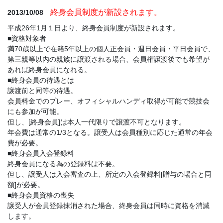
終身会員制度が新設されます。
2013/10/08
平成26年1月１日より、終身会員制度が新設されます。
■資格対象者
満70歳以上で在籍5年以上の個人正会員・週日会員・平日会員で、
第三親等以内の親族に譲渡される場合、会員権譲渡後でも希望が
あれば終身会員になれる。
■終身会員の待遇とは
譲渡前と同等の待遇。
会員料金でのプレー、オフィシャルハンディ取得が可能で競技会
にも参加が可能。
但し、[終身会員]は本人一代限りで譲渡不可となります。
年会費は通常の1/3となる。譲受人は会員種別に応じた通常の年会
費が必要。
■終身会員入会登録料
終身会員になる為の登録料は不要。
但し、譲受人は入会審査の上、所定の入会登録料[贈与の場合と同
額]が必要。
■終身会員資格の喪失
譲受人が会員登録抹消された場合、終身会員は同時に資格を消滅
します。