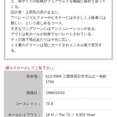
と、両サイドの松林がフェアウェイを極端に狭めて迫って
くる。
設計者・上田氏の意のままに。
アベレージゴルファーやビギナーにはやさしく上級者には
難しい、という楽しめるコース。
大きなワングリーンにはアンジュレーションがある。
アウトは各ホールが松林でセパレートされている。
ティの落下地点あたりは十分に広い。
１４番のグリーンは池にガードされメンタル面で苦労す
る。
↓横スクロールしてご覧下さい。
所在地：
512-0906 三重県四日市市山之一色町
1760
開場日：
1966/10/10
コースレイト：
73.9
ホールレイアウト：
18 H ／ Par 72 ／ 6,915 Yead