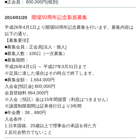
■正会員： 800,000円(税別)
開場50周年記念新規募集
2014/01/20
平成26年4月1日より開場50周年記念募集を行います。募集内容は
以下の通り。
【募集要項】
■募集会員：正会員[法人・個人]
■募集人数：100口（一次募集）
■募集期間：
平成26年4月1日 ～ 平成27年3月31日まで
※定員に達した場合はその時点で終了します。
■募集金額： 1,664,000円
入会金[預託金] 800,000円
会員登録料 864,000円
※入会（預託）金は15年間据置（利息はつきません）
※譲渡制限期間は証券発行日より3年間
■年会費：38，880円
入会条件：
1.日本国籍、20歳以上で理事会の承認を得た方
2.反社会勢力でないこと