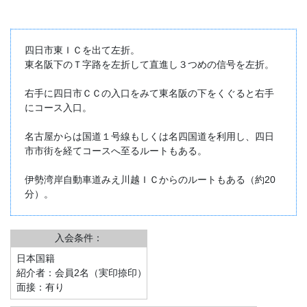
四日市東ＩＣを出て左折。
東名阪下のＴ字路を左折して直進し３つめの信号を左折。
右手に四日市ＣＣの入口をみて東名阪の下をくぐると右手
にコース入口。
名古屋からは国道１号線もしくは名四国道を利用し、四日
市市街を経てコースへ至るルートもある。
伊勢湾岸自動車道みえ川越ＩＣからのルートもある（約20
分）。
入会条件：
日本国籍
紹介者：会員2名（実印捺印）
面接：有り