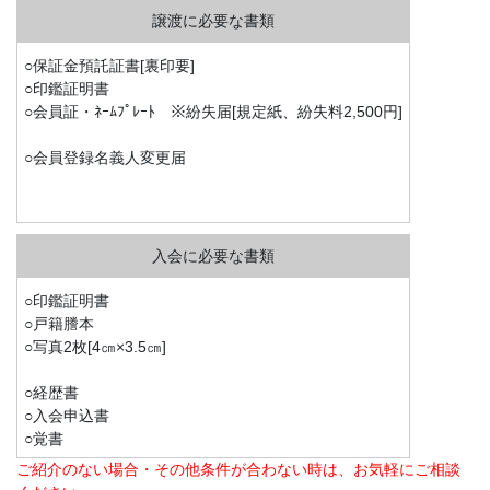
○保証金預託証書[裏印要]
○印鑑証明書
○会員証・ﾈｰﾑﾌﾟﾚｰﾄ ※紛失届[規定紙、紛失料2,500円]
○会員登録名義人変更届
○印鑑証明書
○戸籍謄本
○写真2枚[4㎝×3.5㎝]
○経歴書
○入会申込書
○覚書
ご紹介のない場合・その他条件が合わない時は、お気軽にご相談