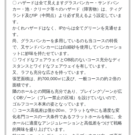
〇 ハザードは全て見えますグラスバンカー・サンドバン
カー・池・クリーク等々のハザード（障害物）は、ティグ
ランド及びIP（中間点）より必ず見えるよう設定していま
す。
かくれハザードはなく、IPからは全てグリーンを見通せま
す。
尚、グラスバンカーを多用しているのも当コースの特長
で、又サンドバンカーには白細砂を使用してバンカーショ
ットに妙味を持たせています。
〇 ワイドなフェアウェイとOB杭のないコース充分なディ
スタンスとワイドなフェアウェイを有しています。
又、ラフも充分な広さを持っています。
張芝面積は、約700,000㎡に及び、一般コースの約２倍の
面積です。
隣のホールとの間隔も充分であり、プレイングゾーンが広
くOBゾーン（プレー禁止の区域）を設けていないので、
ゴルフコース本来の姿となっています。
〇 コース高低差は僅か20ｍ、フラットな中にも適度な変
化名門コースの一大条件であるフラットホールを軸に、全
ホールに適度なアンジュレーションと高低差をつけて戦略
的興味を盛り上げています。