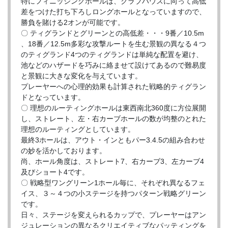
特にフィニッシングホールは、クラブハウスに向って高低
差をつけた打ち下ろしロングホールとなっていますので、
勝負を賭ける2オンが可能です。
〇 ティグランドとグリーンとの高低差・・・9番／10.5m
、18番／12.5m多彩な攻撃ルートを生む景観の異なる４つ
のティグランド4つのティグランドは単純な配置を避け、
池などのハザードを巧みに絡ませて設けてあるので難易度
と景観に大きな変化を与えています。
プレーヤーへの心理的効果も計算された戦略的ティグラン
ドとなっています。
〇 理想のルーティングホールは東西南北360度に方位展開
し、ストレート、左・右カーブホールの数が均整のとれた
理想のルーティングとしています。
最終3ホールは、アウト・インともパー3.4.5の組み合わせ
の妙を活かしております。
尚、ホール角度は、ストレート7、右カーブ3、左カーブ4
及びショート4です。
〇 戦略型ワングリーン1ホール毎に、それぞれ異なるフェ
イス、３～４つの小ステージを持つパターン戦略グリーン
です。
日々、ステージを変えられるカップで、プレーヤーはアン
ジュレーションの異なるクリエイティブなパッティングを