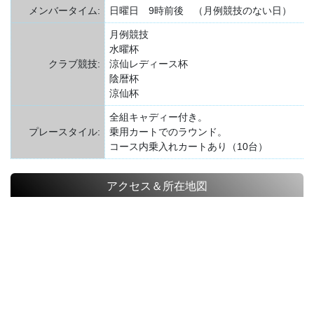
メンバータイム:
日曜日 9時前後 （月例競技のない日）
月例競技
水曜杯
クラブ競技:
涼仙レディース杯
陰暦杯
涼仙杯
全組キャディー付き。
プレースタイル:
乗用カートでのラウンド。
コース内乗入れカートあり（10台）
アクセス＆所在地図