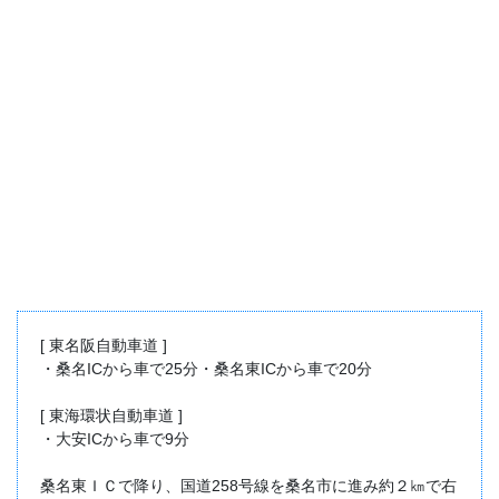
[ 東名阪自動車道 ]
・桑名ICから車で25分・桑名東ICから車で20分
[ 東海環状自動車道 ]
・大安ICから車で9分
桑名東ＩＣで降り、国道258号線を桑名市に進み約２㎞で右