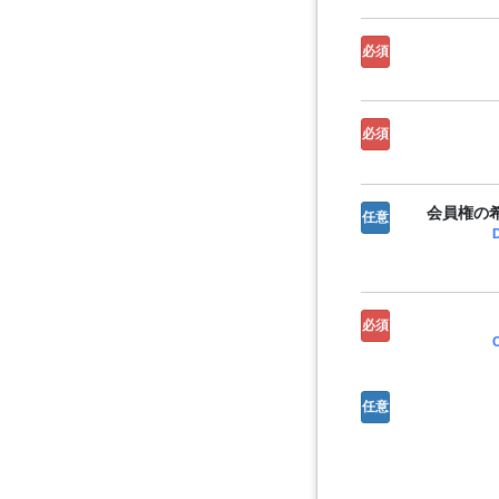
必須
必須
会員権の希
任意
必須
任意