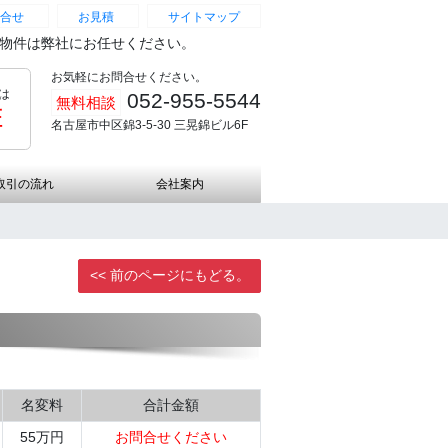
合せ
お見積
サイトマップ
続物件は弊社にお任せください。
お気軽にお問合せください。
は
052-955-5544
無料相談
証
名古屋市中区錦3-5-30 三晃錦ビル6F
取引の流れ
会社案内
<< 前のページにもどる。
名変料
合計金額
55万円
お問合せください