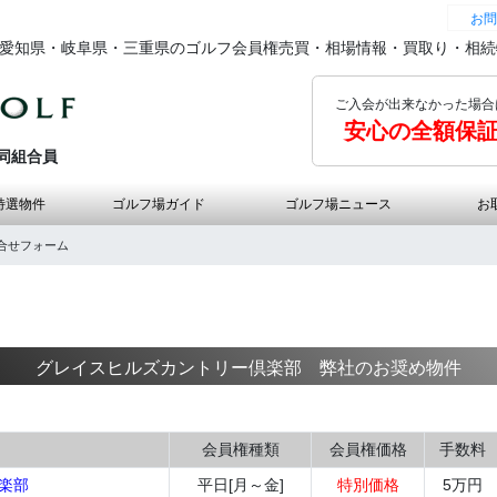
お問
の愛知県・岐阜県・三重県のゴルフ会員権売買・相場情報・買取り・相
ご入会が出来なかった場合
安心の全額保
同組合員
特選物件
ゴルフ場ガイド
ゴルフ場ニュース
お
合せフォーム
グレイスヒルズカントリー倶楽部 弊社のお奨め物件
会員権種類
会員権価格
手数料
楽部
平日[月～金]
特別価格
5万円