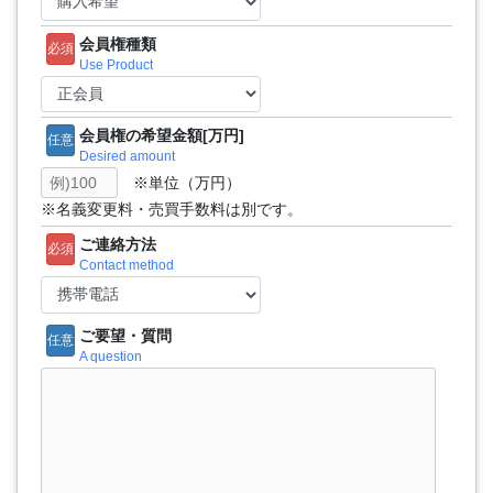
会員権種類
必須
Use Product
会員権の希望金額[万円]
任意
Desired amount
※単位（万円）
※名義変更料・売買手数料は別です。
ご連絡方法
必須
Contact method
ご要望・質問
任意
A question