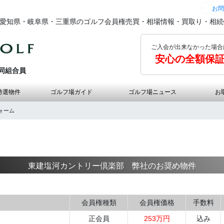
お問
の愛知県・岐阜県・三重県のゴルフ会員権売買・相場情報・買取り・相
ご入会が出来なかった場合
安心の全額保
同組合員
特選物件
ゴルフ場ガイド
ゴルフ場ニュース
お
ォーム
東建塩河カントリー倶楽部 弊社のお奨め物件
会員権種類
会員権価格
手数料
正会員
253万円
込み