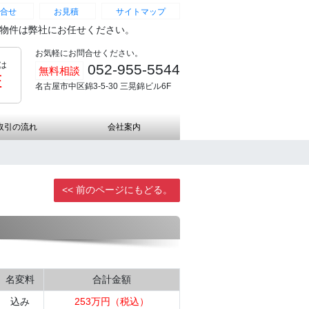
合せ
お見積
サイトマップ
続物件は弊社にお任せください。
お気軽にお問合せください。
は
052-955-5544
無料相談
証
名古屋市中区錦3-5-30 三晃錦ビル6F
取引の流れ
会社案内
<< 前のページにもどる。
名変料
合計金額
込み
253万円（税込）