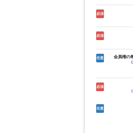
必須
必須
会員権の希
任意
必須
任意